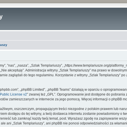
y
iuszy
 „my”, ”nas”, „nasza”, „Szlak Templariuszy”, „https://www.templariusze.org/platfor
sk „Nie akceptuję”. Administracja witryny „Szlak Templariuszy” ma prawo w dowolny
arnie zaglądali do tego regulaminu. Korzystanie z witryny „Szlak Templariuszy” p
www.phpbb.com”, „phpBB Limited”, „phpBB Teams” działają w oparciu o oprogramowan
ublic License v2
” zwanej też „GPL”. Oprogramowanie jest dostępne do pobrania 
ą tekstów zamieszczanych w internecie za jego pomocą. Więcej informacji o phpBB m
aźliwym, oszczerczym, propagującym treści niezgodne z polskim prawem lub narus
iem dostępu do tej witryny, a twój dostawca internetu zostanie powiadomiony o 
rzenieść lub zamknąć każdy twój temat, post. Wyrażasz zgodę na zapisywanie wszys
 ale ani „Szlak Templariuszy”, ani phpBB nie ponosi odpowiedzialności za włamani