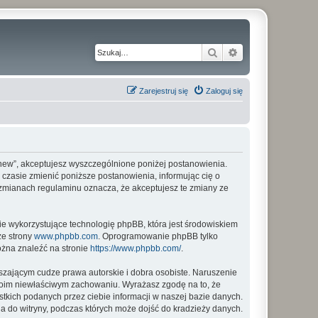
Szukaj
Wyszukiwanie z
Zarejestruj się
Zaloguj się
my_new”, akceptujesz wyszczególnione poniżej postanowienia.
m czasie zmienić poniższe postanowienia, informując cię o
o zmianach regulaminu oznacza, że akceptujesz te zmiany ze
ie wykorzystujące technologię phpBB, która jest środowiskiem
ze strony
www.phpbb.com
. Oprogramowanie phpBB tylko
ożna znaleźć na stronie
https://www.phpbb.com/
.
zającym cudze prawa autorskie i dobra osobiste. Naruszenie
twoim niewłaściwym zachowaniu. Wyrażasz zgodę na to, że
tkich podanych przez ciebie informacji w naszej bazie danych.
a do witryny, podczas których może dojść do kradzieży danych.