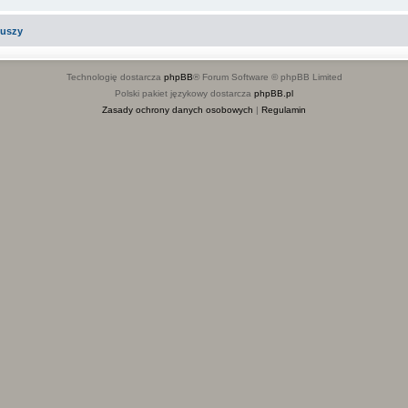
iuszy
Technologię dostarcza
phpBB
® Forum Software © phpBB Limited
Polski pakiet językowy dostarcza
phpBB.pl
Zasady ochrony danych osobowych
|
Regulamin