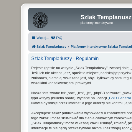
Szlak Templariusz
platformy interaktywne
Więcej…
FAQ
Szlak Templariuszy
Platformy interaktywne Szlaku Templar
Szlak Templariuszy - Regulamin
Rejestrując się na witrynie „Szlak Templariuszy”, zwanej dalej
Jeśli ich nie akceptujesz, opuść to miejsce, naciskając przyci
zmianach, niemniej wskazane jest, aby użytkownicy sami regul
wszelkimi konsekwencjami prawnymi.
Nasze fora zwane też „one”, „ich”, „je”, „phpBB software”, „
typu witryny (bulletin board), wydane na licencji „
GNU General P
ułatwia dyskusje przez internet, a jego autorzy nie kontroluj
Akceptujesz zakaz publikowania wypowiedzi o charakterze obr
tego zakazu może skutkować dla ciebie całkowitym zablokowan
„Szlak Templariuszy” może w każdej chwili usunąć, zmienić, p
Informacje te nie będą przekazywane nikomu bez twojej zgody,