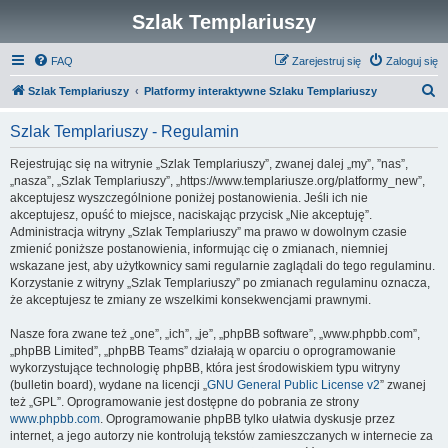
Szlak Templariuszy
FAQ
Zarejestruj się
Zaloguj się
S
Szlak Templariuszy
Platformy interaktywne Szlaku Templariuszy
z
Szlak Templariuszy - Regulamin
u
k
Rejestrując się na witrynie „Szlak Templariuszy”, zwanej dalej „my”, ”nas”,
„nasza”, „Szlak Templariuszy”, „https://www.templariusze.org/platformy_new”,
a
akceptujesz wyszczególnione poniżej postanowienia. Jeśli ich nie
j
akceptujesz, opuść to miejsce, naciskając przycisk „Nie akceptuję”.
Administracja witryny „Szlak Templariuszy” ma prawo w dowolnym czasie
zmienić poniższe postanowienia, informując cię o zmianach, niemniej
wskazane jest, aby użytkownicy sami regularnie zaglądali do tego regulaminu.
Korzystanie z witryny „Szlak Templariuszy” po zmianach regulaminu oznacza,
że akceptujesz te zmiany ze wszelkimi konsekwencjami prawnymi.
Nasze fora zwane też „one”, „ich”, „je”, „phpBB software”, „www.phpbb.com”,
„phpBB Limited”, „phpBB Teams” działają w oparciu o oprogramowanie
wykorzystujące technologię phpBB, która jest środowiskiem typu witryny
(bulletin board), wydane na licencji „
GNU General Public License v2
” zwanej
też „GPL”. Oprogramowanie jest dostępne do pobrania ze strony
www.phpbb.com
. Oprogramowanie phpBB tylko ułatwia dyskusje przez
internet, a jego autorzy nie kontrolują tekstów zamieszczanych w internecie za