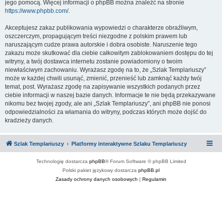
jego pomocą. Więcej informacji o phpBB można znaleźć na stronie
https://www.phpbb.com/
.
Akceptujesz zakaz publikowania wypowiedzi o charakterze obraźliwym,
oszczerczym, propagującym treści niezgodne z polskim prawem lub
naruszającym cudze prawa autorskie i dobra osobiste. Naruszenie tego
zakazu może skutkować dla ciebie całkowitym zablokowaniem dostępu do tej
witryny, a twój dostawca internetu zostanie powiadomiony o twoim
niewłaściwym zachowaniu. Wyrażasz zgodę na to, że „Szlak Templariuszy”
może w każdej chwili usunąć, zmienić, przenieść lub zamknąć każdy twój
temat, post. Wyrażasz zgodę na zapisywanie wszystkich podanych przez
ciebie informacji w naszej bazie danych. Informacje te nie będą przekazywane
nikomu bez twojej zgody, ale ani „Szlak Templariuszy”, ani phpBB nie ponosi
odpowiedzialności za włamania do witryny, podczas których może dojść do
kradzieży danych.
Szlak Templariuszy
Platformy interaktywne Szlaku Templariuszy
Technologię dostarcza
phpBB
® Forum Software © phpBB Limited
Polski pakiet językowy dostarcza
phpBB.pl
Zasady ochrony danych osobowych
|
Regulamin