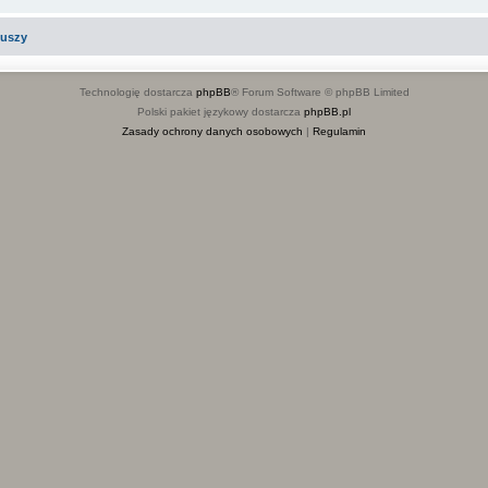
iuszy
Technologię dostarcza
phpBB
® Forum Software © phpBB Limited
Polski pakiet językowy dostarcza
phpBB.pl
Zasady ochrony danych osobowych
|
Regulamin