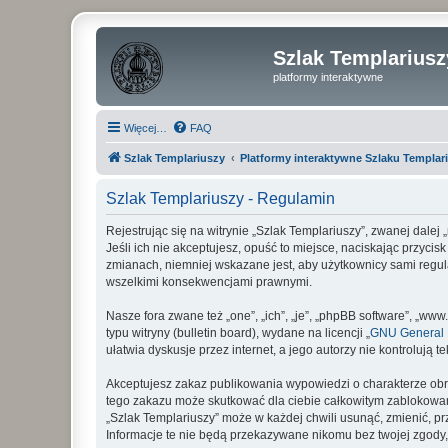
Szlak Templariusz
platformy interaktywne
Więcej…
FAQ
Szlak Templariuszy
Platformy interaktywne Szlaku Templar
Szlak Templariuszy - Regulamin
Rejestrując się na witrynie „Szlak Templariuszy”, zwanej dalej
Jeśli ich nie akceptujesz, opuść to miejsce, naciskając przyci
zmianach, niemniej wskazane jest, aby użytkownicy sami regul
wszelkimi konsekwencjami prawnymi.
Nasze fora zwane też „one”, „ich”, „je”, „phpBB software”, „
typu witryny (bulletin board), wydane na licencji „
GNU General P
ułatwia dyskusje przez internet, a jego autorzy nie kontroluj
Akceptujesz zakaz publikowania wypowiedzi o charakterze obr
tego zakazu może skutkować dla ciebie całkowitym zablokowan
„Szlak Templariuszy” może w każdej chwili usunąć, zmienić, p
Informacje te nie będą przekazywane nikomu bez twojej zgody,