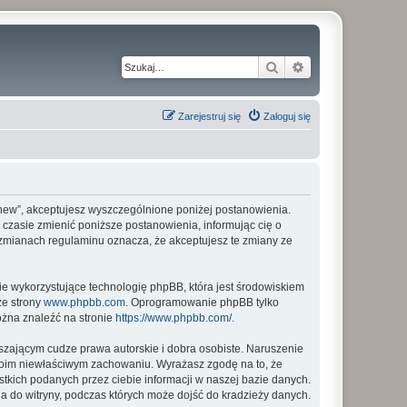
Szukaj
Wyszukiwanie z
Zarejestruj się
Zaloguj się
my_new”, akceptujesz wyszczególnione poniżej postanowienia.
m czasie zmienić poniższe postanowienia, informując cię o
o zmianach regulaminu oznacza, że akceptujesz te zmiany ze
ie wykorzystujące technologię phpBB, która jest środowiskiem
ze strony
www.phpbb.com
. Oprogramowanie phpBB tylko
ożna znaleźć na stronie
https://www.phpbb.com/
.
zającym cudze prawa autorskie i dobra osobiste. Naruszenie
twoim niewłaściwym zachowaniu. Wyrażasz zgodę na to, że
tkich podanych przez ciebie informacji w naszej bazie danych.
a do witryny, podczas których może dojść do kradzieży danych.