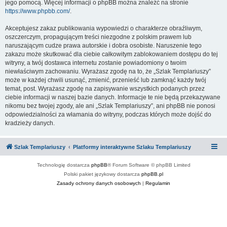
jego pomocą. Więcej informacji o phpBB można znaleźć na stronie
https://www.phpbb.com/
.
Akceptujesz zakaz publikowania wypowiedzi o charakterze obraźliwym,
oszczerczym, propagującym treści niezgodne z polskim prawem lub
naruszającym cudze prawa autorskie i dobra osobiste. Naruszenie tego
zakazu może skutkować dla ciebie całkowitym zablokowaniem dostępu do tej
witryny, a twój dostawca internetu zostanie powiadomiony o twoim
niewłaściwym zachowaniu. Wyrażasz zgodę na to, że „Szlak Templariuszy”
może w każdej chwili usunąć, zmienić, przenieść lub zamknąć każdy twój
temat, post. Wyrażasz zgodę na zapisywanie wszystkich podanych przez
ciebie informacji w naszej bazie danych. Informacje te nie będą przekazywane
nikomu bez twojej zgody, ale ani „Szlak Templariuszy”, ani phpBB nie ponosi
odpowiedzialności za włamania do witryny, podczas których może dojść do
kradzieży danych.
Szlak Templariuszy
Platformy interaktywne Szlaku Templariuszy
Technologię dostarcza
phpBB
® Forum Software © phpBB Limited
Polski pakiet językowy dostarcza
phpBB.pl
Zasady ochrony danych osobowych
|
Regulamin