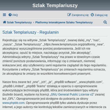
Szlak Templariuszy
FAQ
Zarejestruj się
Zaloguj się
S
Szlak Templariuszy
Platformy interaktywne Szlaku Templariuszy
z
Szlak Templariuszy - Regulamin
u
k
Rejestrując się na witrynie „Szlak Templariuszy”, zwanej dalej „my”, ”nas”,
„nasza”, „Szlak Templariuszy”, „https://www.templariusze.org/platformy_new”,
a
akceptujesz wyszczególnione poniżej postanowienia. Jeśli ich nie
j
akceptujesz, opuść to miejsce, naciskając przycisk „Nie akceptuję”.
Administracja witryny „Szlak Templariuszy” ma prawo w dowolnym czasie
zmienić poniższe postanowienia, informując cię o zmianach, niemniej
wskazane jest, aby użytkownicy sami regularnie zaglądali do tego regulaminu.
Korzystanie z witryny „Szlak Templariuszy” po zmianach regulaminu oznacza,
że akceptujesz te zmiany ze wszelkimi konsekwencjami prawnymi.
Nasze fora zwane też „one”, „ich”, „je”, „phpBB software”, „www.phpbb.com”,
„phpBB Limited”, „phpBB Teams” działają w oparciu o oprogramowanie
wykorzystujące technologię phpBB, która jest środowiskiem typu witryny
(bulletin board), wydane na licencji „
GNU General Public License v2
” zwanej
też „GPL”. Oprogramowanie jest dostępne do pobrania ze strony
www.phpbb.com
. Oprogramowanie phpBB tylko ułatwia dyskusje przez
internet, a jego autorzy nie kontrolują tekstów zamieszczanych w internecie za