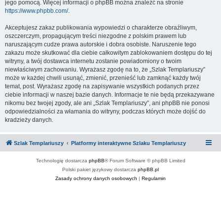
jego pomocą. Więcej informacji o phpBB można znaleźć na stronie
https://www.phpbb.com/
.
Akceptujesz zakaz publikowania wypowiedzi o charakterze obraźliwym,
oszczerczym, propagującym treści niezgodne z polskim prawem lub
naruszającym cudze prawa autorskie i dobra osobiste. Naruszenie tego
zakazu może skutkować dla ciebie całkowitym zablokowaniem dostępu do tej
witryny, a twój dostawca internetu zostanie powiadomiony o twoim
niewłaściwym zachowaniu. Wyrażasz zgodę na to, że „Szlak Templariuszy”
może w każdej chwili usunąć, zmienić, przenieść lub zamknąć każdy twój
temat, post. Wyrażasz zgodę na zapisywanie wszystkich podanych przez
ciebie informacji w naszej bazie danych. Informacje te nie będą przekazywane
nikomu bez twojej zgody, ale ani „Szlak Templariuszy”, ani phpBB nie ponosi
odpowiedzialności za włamania do witryny, podczas których może dojść do
kradzieży danych.
Szlak Templariuszy
Platformy interaktywne Szlaku Templariuszy
Technologię dostarcza
phpBB
® Forum Software © phpBB Limited
Polski pakiet językowy dostarcza
phpBB.pl
Zasady ochrony danych osobowych
|
Regulamin