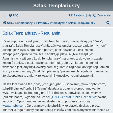
Szlak Templariuszy
FAQ
Zarejestruj się
Zaloguj się
S
Szlak Templariuszy
Platformy interaktywne Szlaku Templariuszy
z
Szlak Templariuszy - Regulamin
u
k
Rejestrując się na witrynie „Szlak Templariuszy”, zwanej dalej „my”, ”nas”,
„nasza”, „Szlak Templariuszy”, „https://www.templariusze.org/platformy_new”,
a
akceptujesz wyszczególnione poniżej postanowienia. Jeśli ich nie
j
akceptujesz, opuść to miejsce, naciskając przycisk „Nie akceptuję”.
Administracja witryny „Szlak Templariuszy” ma prawo w dowolnym czasie
zmienić poniższe postanowienia, informując cię o zmianach, niemniej
wskazane jest, aby użytkownicy sami regularnie zaglądali do tego regulaminu.
Korzystanie z witryny „Szlak Templariuszy” po zmianach regulaminu oznacza,
że akceptujesz te zmiany ze wszelkimi konsekwencjami prawnymi.
Nasze fora zwane też „one”, „ich”, „je”, „phpBB software”, „www.phpbb.com”,
„phpBB Limited”, „phpBB Teams” działają w oparciu o oprogramowanie
wykorzystujące technologię phpBB, która jest środowiskiem typu witryny
(bulletin board), wydane na licencji „
GNU General Public License v2
” zwanej
też „GPL”. Oprogramowanie jest dostępne do pobrania ze strony
www.phpbb.com
. Oprogramowanie phpBB tylko ułatwia dyskusje przez
internet, a jego autorzy nie kontrolują tekstów zamieszczanych w internecie za