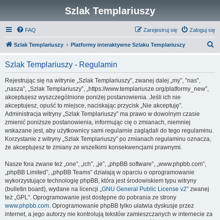
Szlak Templariuszy
FAQ
Zarejestruj się
Zaloguj się
S
Szlak Templariuszy
Platformy interaktywne Szlaku Templariuszy
z
Szlak Templariuszy - Regulamin
u
k
Rejestrując się na witrynie „Szlak Templariuszy”, zwanej dalej „my”, ”nas”,
„nasza”, „Szlak Templariuszy”, „https://www.templariusze.org/platformy_new”,
a
akceptujesz wyszczególnione poniżej postanowienia. Jeśli ich nie
j
akceptujesz, opuść to miejsce, naciskając przycisk „Nie akceptuję”.
Administracja witryny „Szlak Templariuszy” ma prawo w dowolnym czasie
zmienić poniższe postanowienia, informując cię o zmianach, niemniej
wskazane jest, aby użytkownicy sami regularnie zaglądali do tego regulaminu.
Korzystanie z witryny „Szlak Templariuszy” po zmianach regulaminu oznacza,
że akceptujesz te zmiany ze wszelkimi konsekwencjami prawnymi.
Nasze fora zwane też „one”, „ich”, „je”, „phpBB software”, „www.phpbb.com”,
„phpBB Limited”, „phpBB Teams” działają w oparciu o oprogramowanie
wykorzystujące technologię phpBB, która jest środowiskiem typu witryny
(bulletin board), wydane na licencji „
GNU General Public License v2
” zwanej
też „GPL”. Oprogramowanie jest dostępne do pobrania ze strony
www.phpbb.com
. Oprogramowanie phpBB tylko ułatwia dyskusje przez
internet, a jego autorzy nie kontrolują tekstów zamieszczanych w internecie za