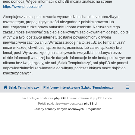
jego pomocą. Więcej informacji o phpBB można znaleźć na stronie
https://www.phpbb.com/
.
Akceptujesz zakaz publikowania wypowiedzi o charakterze obraźliwym,
oszczerczym, propagującym treści niezgodne z polskim prawem lub
naruszającym cudze prawa autorskie i dobra osobiste. Naruszenie tego
zakazu może skutkować dla ciebie całkowitym zablokowaniem dostępu do tej
witryny, a twój dostawca internetu zostanie powiadomiony o twoim
niewłaściwym zachowaniu. Wyrażasz zgodę na to, że „Szlak Templariuszy”
może w każdej chwili usunąć, zmienić, przenieść lub zamknąć każdy twój
temat, post. Wyrażasz zgodę na zapisywanie wszystkich podanych przez
ciebie informacji w naszej bazie danych. Informacje te nie będą przekazywane
nikomu bez twojej zgody, ale ani „Szlak Templariuszy”, ani phpBB nie ponosi
odpowiedzialności za włamania do witryny, podczas których może dojść do
kradzieży danych.
Szlak Templariuszy
Platformy interaktywne Szlaku Templariuszy
Technologię dostarcza
phpBB
® Forum Software © phpBB Limited
Polski pakiet językowy dostarcza
phpBB.pl
Zasady ochrony danych osobowych
|
Regulamin