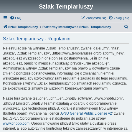
Szlak Templariuszy
FAQ
Zarejestruj się
Zaloguj się
S
Szlak Templariuszy
Platformy interaktywne Szlaku Templariuszy
z
Szlak Templariuszy - Regulamin
u
k
Rejestrując się na witrynie „Szlak Templariuszy”, zwanej dalej „my”, ”nas”,
„nasza”, „Szlak Templariuszy”, „https://www.templariusze.org/platformy_new”,
a
akceptujesz wyszczególnione poniżej postanowienia. Jeśli ich nie
j
akceptujesz, opuść to miejsce, naciskając przycisk „Nie akceptuję”.
Administracja witryny „Szlak Templariuszy” ma prawo w dowolnym czasie
zmienić poniższe postanowienia, informując cię o zmianach, niemniej
wskazane jest, aby użytkownicy sami regularnie zaglądali do tego regulaminu.
Korzystanie z witryny „Szlak Templariuszy” po zmianach regulaminu oznacza,
że akceptujesz te zmiany ze wszelkimi konsekwencjami prawnymi.
Nasze fora zwane też „one”, „ich”, „je”, „phpBB software”, „www.phpbb.com”,
„phpBB Limited”, „phpBB Teams” działają w oparciu o oprogramowanie
wykorzystujące technologię phpBB, która jest środowiskiem typu witryny
(bulletin board), wydane na licencji „
GNU General Public License v2
” zwanej
też „GPL”. Oprogramowanie jest dostępne do pobrania ze strony
www.phpbb.com
. Oprogramowanie phpBB tylko ułatwia dyskusje przez
internet, a jego autorzy nie kontrolują tekstów zamieszczanych w internecie za