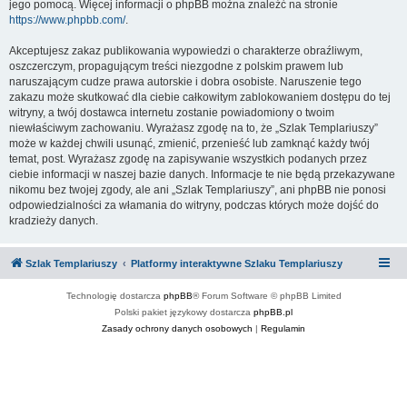
jego pomocą. Więcej informacji o phpBB można znaleźć na stronie
https://www.phpbb.com/
.
Akceptujesz zakaz publikowania wypowiedzi o charakterze obraźliwym,
oszczerczym, propagującym treści niezgodne z polskim prawem lub
naruszającym cudze prawa autorskie i dobra osobiste. Naruszenie tego
zakazu może skutkować dla ciebie całkowitym zablokowaniem dostępu do tej
witryny, a twój dostawca internetu zostanie powiadomiony o twoim
niewłaściwym zachowaniu. Wyrażasz zgodę na to, że „Szlak Templariuszy”
może w każdej chwili usunąć, zmienić, przenieść lub zamknąć każdy twój
temat, post. Wyrażasz zgodę na zapisywanie wszystkich podanych przez
ciebie informacji w naszej bazie danych. Informacje te nie będą przekazywane
nikomu bez twojej zgody, ale ani „Szlak Templariuszy”, ani phpBB nie ponosi
odpowiedzialności za włamania do witryny, podczas których może dojść do
kradzieży danych.
Szlak Templariuszy
Platformy interaktywne Szlaku Templariuszy
Technologię dostarcza
phpBB
® Forum Software © phpBB Limited
Polski pakiet językowy dostarcza
phpBB.pl
Zasady ochrony danych osobowych
|
Regulamin