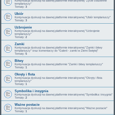
Kontynuacja dyskusji na dawnej platformie interaktywnej "Życie codzienne
templariuszy"
Tematy:
3
Ubiór
Kontynuacja dyskusji na dawnej platformie interaktywnej "Ubiór templariuszy"
Tematy:
3
Uzbrojenie
Kontynuacja dyskusji na dawnej platformie interaktywnej "Uzbrojenie
templariuszy"
Tematy:
2
Zamki
Kontynuacja dyskusji na dawnej platformie interaktywnej "Zamki i bitwy
templariuszy" oraz komentarzy do "Galerii - zamki w Ziemi Świętej"
Tematy:
5
Bitwy
Kontynuacja dyskusji na dawnej platformie "Zamki i bitwy templariuszy"
Tematy:
1
Okręty i flota
Kontynuacja dyskusji na dawnej platformie interaktywnej "Okręty i flota
templariuszy"
Tematy:
1
Symbolika i insygnia
Kontynuacja dyskusji na dawnej platformie interaktywnej "Symbolika i insygnia"
Tematy:
2
Ważne postacie
Kontynuacja dyskusji na dawnej platformie interaktywnej "Ważne postacie"
Tematy:
1