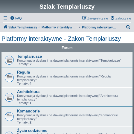
Szlak Templariuszy
FAQ
Zarejestruj się
Zaloguj się
S
Szlak Templariuszy
Platformy interaktywne Szlaku Templariuszy
Platformy interaktywne - Zakon Templariuszy
z
Platformy interaktywne - Zakon Templariuszy
u
Forum
k
a
Templariusze
Kontynuacja dyskusji na dawnej platformie interaktywnej "Templariusze"
j
Tematy:
2
Reguła
Kontynuacja dyskusji na dawnej platformie interaktywnej "Reguła
templariuszy"
Tematy:
4
Architektura
Kontynuacja dyskusji na dawnej platformie interaktywnej "Architektura
templariuszy"
Tematy:
1
Komandorie
Kontynuacja dyskusji na dawnej platformie interaktywnej "Komandorie
templariuszy"
Tematy:
2
Życie codzienne