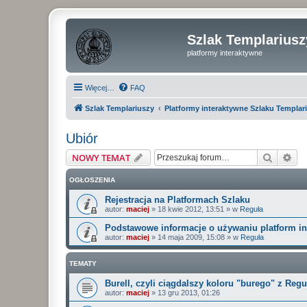
Szlak Templariusz
platformy interaktywne
Więcej…
FAQ
Szlak Templariuszy
Platformy interaktywne Szlaku Templar
Ubiór
Szukaj
Wy
NOWY TEMAT
OGŁOSZENIA
Rejestracja na Platformach Szlaku
autor:
maciej
»
18 kwie 2012, 13:51
» w
Reguła
Podstawowe informacje o używaniu platform i
autor:
maciej
»
14 maja 2009, 15:08
» w
Reguła
TEMATY
Burell, czyli ciągdalszy koloru "burego" z Regu
autor:
maciej
»
13 gru 2013, 01:26