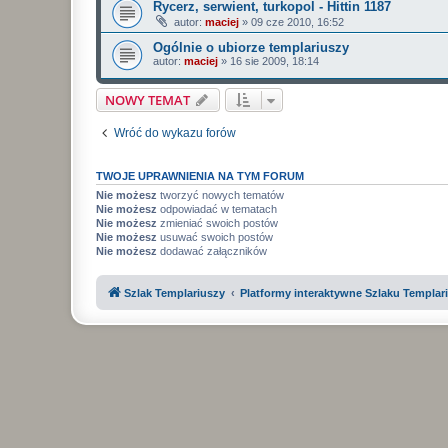
Rycerz, serwient, turkopol - Hittin 1187
autor:
maciej
»
09 cze 2010, 16:52
Ogólnie o ubiorze templariuszy
autor:
maciej
»
16 sie 2009, 18:14
NOWY TEMAT
Wróć do wykazu forów
TWOJE UPRAWNIENIA NA TYM FORUM
Nie możesz
tworzyć nowych tematów
Nie możesz
odpowiadać w tematach
Nie możesz
zmieniać swoich postów
Nie możesz
usuwać swoich postów
Nie możesz
dodawać załączników
Szlak Templariuszy
Platformy interaktywne Szlaku Templar