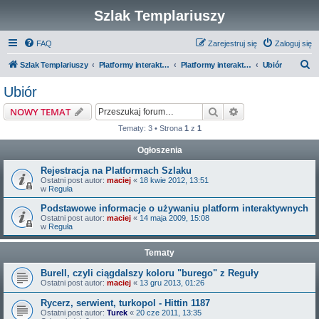
Szlak Templariuszy
FAQ
Zarejestruj się
Zaloguj się
S
Szlak Templariuszy
Platformy interaktywne Szlaku Templariuszy
Platformy interaktywne - Zakon Templariuszy
Ubiór
z
Ubiór
u
Szukaj
Wyszukiwanie z
NOWY TEMAT
k
Tematy: 3 • Strona
1
z
1
a
Ogłoszenia
j
Rejestracja na Platformach Szlaku
Ostatni post autor:
maciej
«
18 kwie 2012, 13:51
w
Reguła
Podstawowe informacje o używaniu platform interaktywnych
Ostatni post autor:
maciej
«
14 maja 2009, 15:08
w
Reguła
Tematy
Burell, czyli ciągdalszy koloru "burego" z Reguły
Ostatni post autor:
maciej
«
13 gru 2013, 01:26
Rycerz, serwient, turkopol - Hittin 1187
Ostatni post autor:
Turek
«
20 cze 2011, 13:35