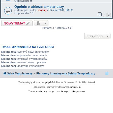
Odpowiedzi:
9
Ogólnie o ubiorze templariuszy
Ostatni post autor:
maciej
«
14 cze 2011, 08:02
Odpowiedzi:
13
1
2
NOWY TEMAT
Tematy: 3 • Strona
1
z
1
Przejdź do
TWOJE UPRAWNIENIA NA TYM FORUM
Nie możesz
tworzyć nowych tematów
Nie możesz
odpowiadać w tematach
Nie możesz
zmieniać swoich postów
Nie możesz
usuwać swoich postów
Nie możesz
dodawać załączników
Szlak Templariuszy
Platformy interaktywne Szlaku Templariuszy
Technologię dostarcza
phpBB
® Forum Software © phpBB Limited
Polski pakiet językowy dostarcza
phpBB.pl
Zasady ochrony danych osobowych
|
Regulamin