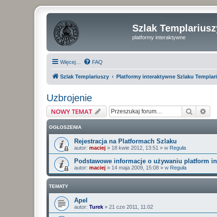
Szlak Templariusz
platformy interaktywne
Więcej…
FAQ
Szlak Templariuszy
Platformy interaktywne Szlaku Templar
Uzbrojenie
Szukaj
Wy
NOWY TEMAT
OGŁOSZENIA
Rejestracja na Platformach Szlaku
autor:
maciej
»
18 kwie 2012, 13:51
» w
Reguła
Podstawowe informacje o używaniu platform i
autor:
maciej
»
14 maja 2009, 15:08
» w
Reguła
TEMATY
Apel
autor:
Turek
»
21 cze 2011, 11:02