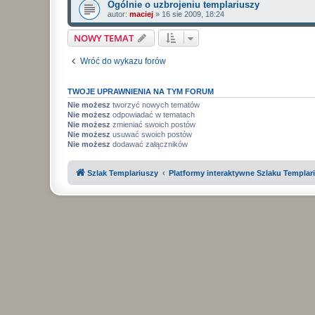
Ogólnie o uzbrojeniu templariuszy
autor:
maciej
»
16 sie 2009, 18:24
NOWY TEMAT
Wróć do wykazu forów
TWOJE UPRAWNIENIA NA TYM FORUM
Nie możesz
tworzyć nowych tematów
Nie możesz
odpowiadać w tematach
Nie możesz
zmieniać swoich postów
Nie możesz
usuwać swoich postów
Nie możesz
dodawać załączników
Szlak Templariuszy
Platformy interaktywne Szlaku Templar