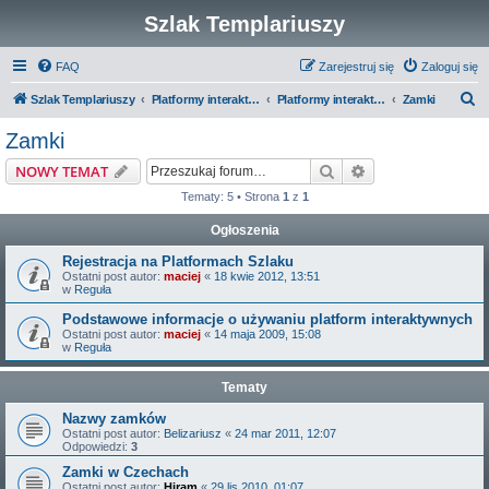
Szlak Templariuszy
FAQ
Zarejestruj się
Zaloguj się
S
Szlak Templariuszy
Platformy interaktywne Szlaku Templariuszy
Platformy interaktywne - Zakon Templariuszy
Zamki
z
Zamki
u
Szukaj
Wyszukiwanie z
NOWY TEMAT
k
Tematy: 5 • Strona
1
z
1
a
Ogłoszenia
j
Rejestracja na Platformach Szlaku
Ostatni post autor:
maciej
«
18 kwie 2012, 13:51
w
Reguła
Podstawowe informacje o używaniu platform interaktywnych
Ostatni post autor:
maciej
«
14 maja 2009, 15:08
w
Reguła
Tematy
Nazwy zamków
Ostatni post autor:
Belizariusz
«
24 mar 2011, 12:07
Odpowiedzi:
3
Zamki w Czechach
Ostatni post autor:
Hiram
«
29 lis 2010, 01:07