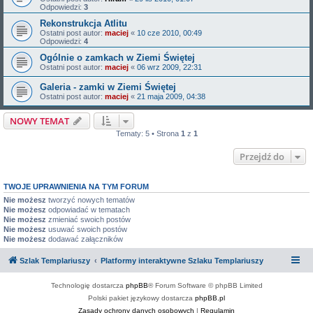
Odpowiedzi:
3
Rekonstrukcja Atlitu
Ostatni post autor:
maciej
«
10 cze 2010, 00:49
Odpowiedzi:
4
Ogólnie o zamkach w Ziemi Świętej
Ostatni post autor:
maciej
«
06 wrz 2009, 22:31
Galeria - zamki w Ziemi Świętej
Ostatni post autor:
maciej
«
21 maja 2009, 04:38
NOWY TEMAT
Tematy: 5 • Strona
1
z
1
Przejdź do
TWOJE UPRAWNIENIA NA TYM FORUM
Nie możesz
tworzyć nowych tematów
Nie możesz
odpowiadać w tematach
Nie możesz
zmieniać swoich postów
Nie możesz
usuwać swoich postów
Nie możesz
dodawać załączników
Szlak Templariuszy
Platformy interaktywne Szlaku Templariuszy
Technologię dostarcza
phpBB
® Forum Software © phpBB Limited
Polski pakiet językowy dostarcza
phpBB.pl
Zasady ochrony danych osobowych
|
Regulamin