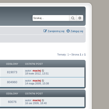
Szukaj
Wyszukiwanie z
Zarejestruj się
Zaloguj się
Tematy: 1 • Strona
1
z
1
ODSŁONY
OSTATNI POST
O
autor:
maciej
O
819073
s
18 kwie 2012, 13:51
t
d
a
O
autor:
maciej
O
804960
t
s
14 maja 2009, 15:08
s
n
t
i
d
a
ł
p
t
ODSŁONY
o
OSTATNI POST
s
n
s
o
i
t
O
autor:
maciej
ł
p
O
60076
s
16 sie 2009, 18:40
n
o
t
s
o
d
a