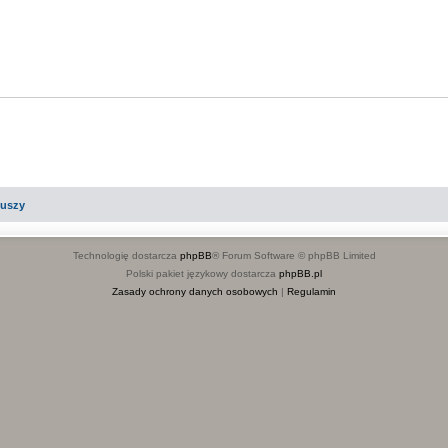
e
i
p
d
e
o
z
d
w
i
z
i
i
e
d
z
i
iuszy
Technologię dostarcza
phpBB
® Forum Software © phpBB Limited
Polski pakiet językowy dostarcza
phpBB.pl
Zasady ochrony danych osobowych
|
Regulamin