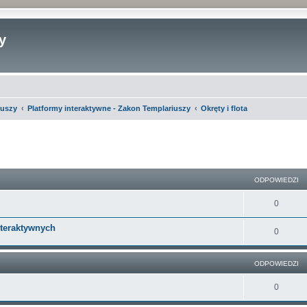
y
iuszy
Platformy interaktywne - Zakon Templariuszy
Okręty i flota
szukiwanie zaawansowane
ODPOWIEDZI
O
0
d
nteraktywnych
O
0
p
d
o
ODPOWIEDZI
p
w
o
O
0
i
w
d