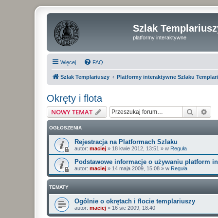
Szlak Templariusz
platformy interaktywne
Więcej…
FAQ
Szlak Templariuszy
Platformy interaktywne Szlaku Templar
Okręty i flota
Szukaj
Wy
NOWY TEMAT
OGŁOSZENIA
Rejestracja na Platformach Szlaku
autor:
maciej
»
18 kwie 2012, 13:51
» w
Reguła
Podstawowe informacje o używaniu platform i
autor:
maciej
»
14 maja 2009, 15:08
» w
Reguła
TEMATY
Ogólnie o okrętach i flocie templariuszy
autor:
maciej
»
16 sie 2009, 18:40