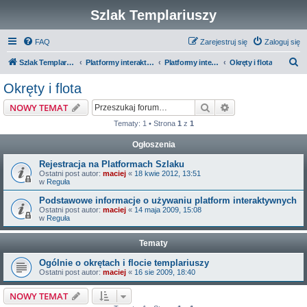
Szlak Templariuszy
FAQ
Zarejestruj się
Zaloguj się
S
Szlak Templariuszy
Platformy interaktywne Szlaku Templariuszy
Platformy interaktywne - Zakon Templariuszy
Okręty i flota
z
Okręty i flota
u
Szukaj
Wyszukiwanie z
NOWY TEMAT
k
Tematy: 1 • Strona
1
z
1
a
Ogłoszenia
j
Rejestracja na Platformach Szlaku
Ostatni post autor:
maciej
«
18 kwie 2012, 13:51
w
Reguła
Podstawowe informacje o używaniu platform interaktywnych
Ostatni post autor:
maciej
«
14 maja 2009, 15:08
w
Reguła
Tematy
Ogólnie o okrętach i flocie templariuszy
Ostatni post autor:
maciej
«
16 sie 2009, 18:40
NOWY TEMAT