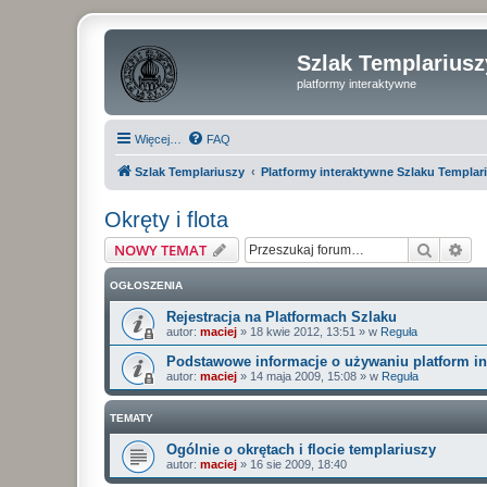
Szlak Templariusz
platformy interaktywne
Więcej…
FAQ
Szlak Templariuszy
Platformy interaktywne Szlaku Templar
Okręty i flota
Szukaj
Wy
NOWY TEMAT
OGŁOSZENIA
Rejestracja na Platformach Szlaku
autor:
maciej
»
18 kwie 2012, 13:51
» w
Reguła
Podstawowe informacje o używaniu platform i
autor:
maciej
»
14 maja 2009, 15:08
» w
Reguła
TEMATY
Ogólnie o okrętach i flocie templariuszy
autor:
maciej
»
16 sie 2009, 18:40