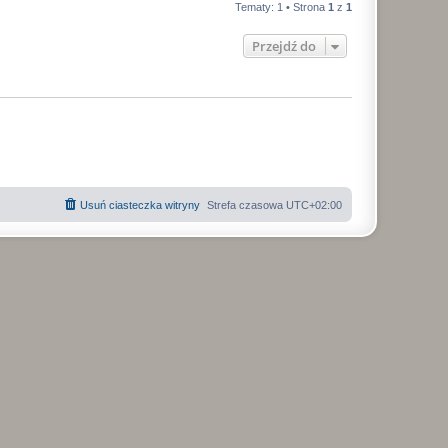
t
y
Tematy: 1 • Strona
1
z
1
t
n
s
n
i
Przejdź do
y
ł
p
o
s
o
t
n
y
Usuń ciasteczka witryny
Strefa czasowa
UTC+02:00