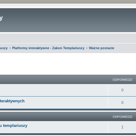
y
iuszy
Platformy interaktywne - Zakon Templariuszy
Ważne postacie
szukiwanie zaawansowane
ODPOWIEDZI
O
0
d
nteraktywnych
O
0
p
d
o
ODPOWIEDZI
p
w
u templariuszy
o
O
1
i
w
d