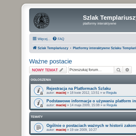
Szlak Templariusz
platformy interaktywne
Więcej…
FAQ
Szlak Templariuszy
Platformy interaktywne Szlaku Templar
Ważne postacie
Szukaj
Wy
NOWY TEMAT
OGŁOSZENIA
Rejestracja na Platformach Szlaku
autor:
maciej
»
18 kwie 2012, 13:51
» w
Reguła
Podstawowe informacje o używaniu platform i
autor:
maciej
»
14 maja 2009, 15:08
» w
Reguła
TEMATY
Ogólnie o postaciach ważnych w historii zakon
autor:
maciej
»
19 sie 2009, 10:27