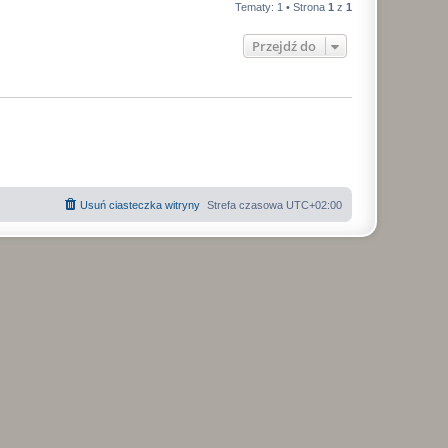
t
y
Tematy: 1 • Strona
1
z
1
t
n
s
n
i
Przejdź do
y
ł
p
o
s
o
t
n
y
Usuń ciasteczka witryny
Strefa czasowa
UTC+02:00