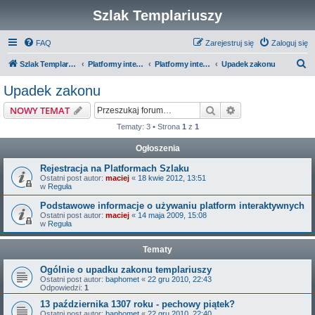
Szlak Templariuszy
FAQ
Zarejestruj się
Zaloguj się
S
Szlak Templariuszy
Platformy interaktywne Szlaku Templariuszy
Platformy interaktywne - Zakon Templariuszy
Upadek zakonu
z
Upadek zakonu
u
Szukaj
Wyszukiwanie z
NOWY TEMAT
k
Tematy: 3 • Strona
1
z
1
a
Ogłoszenia
j
Rejestracja na Platformach Szlaku
Ostatni post autor:
maciej
«
18 kwie 2012, 13:51
w
Reguła
Podstawowe informacje o używaniu platform interaktywnych
Ostatni post autor:
maciej
«
14 maja 2009, 15:08
w
Reguła
Tematy
Ogólnie o upadku zakonu templariuszy
Ostatni post autor:
baphomet
«
22 gru 2010, 22:43
Odpowiedzi:
1
13 października 1307 roku - pechowy piątek?
Ostatni post autor:
baphomet
«
22 gru 2010, 22:40