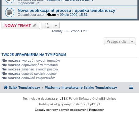
Odpowiedzi:
2
Nowa publikacja nt procesu i upadku templariuszy
Ostatni post autor:
Hiram
«
09 sie 2009, 15:51
NOWY TEMAT
Tematy: 3 • Strona
1
z
1
Przejdź do
TWOJE UPRAWNIENIA NA TYM FORUM
Nie możesz
tworzyć nowych tematów
Nie możesz
odpowiadać w tematach
Nie możesz
zmieniać swoich postów
Nie możesz
usuwać swoich postów
Nie możesz
dodawać załączników
Szlak Templariuszy
Platformy interaktywne Szlaku Templariuszy
Technologię dostarcza
phpBB
® Forum Software © phpBB Limited
Polski pakiet językowy dostarcza
phpBB.pl
Zasady ochrony danych osobowych
|
Regulamin