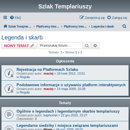
Szlak Templariuszy
FAQ
Zarejestruj się
Zaloguj się
S
Szlak Templariuszy
Platformy interaktywne Szlaku Templariuszy
Platformy interaktywne - Zakon Templariuszy
Legenda i skarb
z
Legenda i skarb
u
Szukaj
Wyszukiwanie z
NOWY TEMAT
k
Tematy: 3 • Strona
1
z
1
a
Ogłoszenia
j
Rejestracja na Platformach Szlaku
Ostatni post autor:
maciej
«
18 kwie 2012, 13:51
w
Reguła
Podstawowe informacje o używaniu platform interaktywnych
Ostatni post autor:
maciej
«
14 maja 2009, 15:08
w
Reguła
Tematy
Ogólnie o legendach i legendarnym skarbie templariuszy
Ostatni post autor:
baphomet
«
22 gru 2010, 23:27
Odpowiedzi:
3
Legendarne siedziby i miejsca związane templariuszami
Ostatni post autor:
Hiram
«
04 paź 2009, 09:50