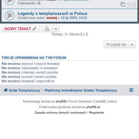
Odpowiedzi:
11
1
2
Legendy o templariuszach w Polsce
Ostatni post autor:
maciej
«
16 lip 2009, 14:52
NOWY TEMAT
Tematy: 3 • Strona
1
z
1
Przejdź do
TWOJE UPRAWNIENIA NA TYM FORUM
Nie możesz
tworzyć nowych tematów
Nie możesz
odpowiadać w tematach
Nie możesz
zmieniać swoich postów
Nie możesz
usuwać swoich postów
Nie możesz
dodawać załączników
Szlak Templariuszy
Platformy interaktywne Szlaku Templariuszy
Technologię dostarcza
phpBB
® Forum Software © phpBB Limited
Polski pakiet językowy dostarcza
phpBB.pl
Zasady ochrony danych osobowych
|
Regulamin