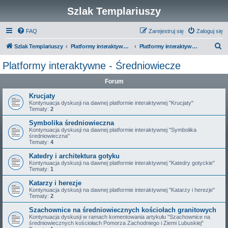
Szlak Templariuszy
FAQ
Zarejestruj się
Zaloguj się
S
Szlak Templariuszy
Platformy interaktywne Szlaku Templariuszy
Platformy interaktywne - Średniowiecze
z
Platformy interaktywne - Średniowiecze
u
Forum
k
a
Krucjaty
Kontynuacja dyskusji na dawnej platformie interaktywnej "Krucjaty"
j
Tematy:
2
Symbolika średniowieczna
Kontynuacja dyskusji na dawnej platformie interaktywnej "Symbolika
średniowieczna"
Tematy:
4
Katedry i architektura gotyku
Kontynuacja dyskusji na dawnej platformie interaktywnej "Katedry gotyckie"
Tematy:
1
Katarzy i herezje
Kontynuacja dyskusji na dawnej platformie interaktywnej "Katarzy i herezje"
Tematy:
2
Szachownice na średniowiecznych kościołach granitowych
Kontynuacja dyskusji w ramach komentowania artykułu "Szachownice na
średniowiecznych kościołach Pomorza Zachodniego i Ziemi Lubuskiej"