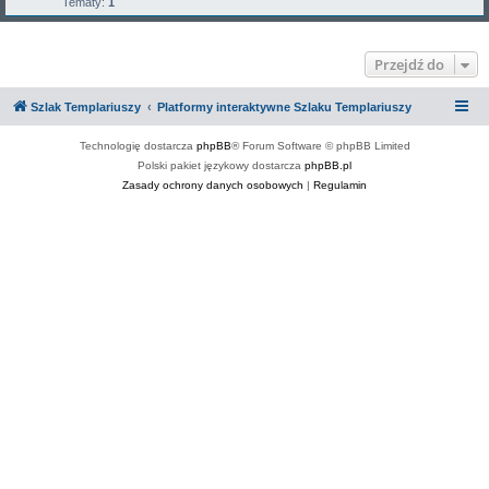
Tematy:
1
Przejdź do
Szlak Templariuszy
Platformy interaktywne Szlaku Templariuszy
Technologię dostarcza
phpBB
® Forum Software © phpBB Limited
Polski pakiet językowy dostarcza
phpBB.pl
Zasady ochrony danych osobowych
|
Regulamin