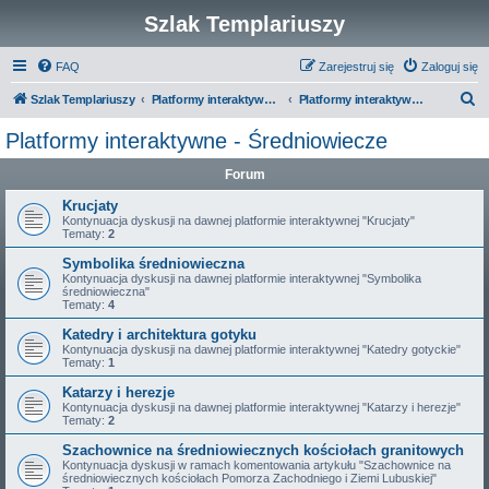
Szlak Templariuszy
FAQ
Zarejestruj się
Zaloguj się
S
Szlak Templariuszy
Platformy interaktywne Szlaku Templariuszy
Platformy interaktywne - Średniowiecze
z
Platformy interaktywne - Średniowiecze
u
Forum
k
a
Krucjaty
Kontynuacja dyskusji na dawnej platformie interaktywnej "Krucjaty"
j
Tematy:
2
Symbolika średniowieczna
Kontynuacja dyskusji na dawnej platformie interaktywnej "Symbolika
średniowieczna"
Tematy:
4
Katedry i architektura gotyku
Kontynuacja dyskusji na dawnej platformie interaktywnej "Katedry gotyckie"
Tematy:
1
Katarzy i herezje
Kontynuacja dyskusji na dawnej platformie interaktywnej "Katarzy i herezje"
Tematy:
2
Szachownice na średniowiecznych kościołach granitowych
Kontynuacja dyskusji w ramach komentowania artykułu "Szachownice na
średniowiecznych kościołach Pomorza Zachodniego i Ziemi Lubuskiej"