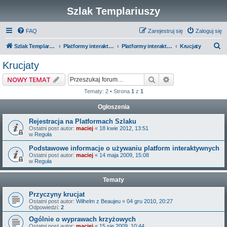
Szlak Templariuszy
FAQ
Zarejestruj się
Zaloguj się
S
Szlak Templariuszy
Platformy interaktywne Szlaku Templariuszy
Platformy interaktywne - Średniowiecze
Krucjaty
z
Krucjaty
u
Szukaj
Wyszukiwanie z
NOWY TEMAT
k
Tematy: 2 • Strona
1
z
1
a
Ogłoszenia
j
Rejestracja na Platformach Szlaku
Ostatni post autor:
maciej
«
18 kwie 2012, 13:51
w
Reguła
Podstawowe informacje o używaniu platform interaktywnych
Ostatni post autor:
maciej
«
14 maja 2009, 15:08
w
Reguła
Tematy
Przyczyny krucjat
Ostatni post autor:
Wilhelm z Beaujeu
«
04 gru 2010, 20:27
Odpowiedzi:
2
Ogólnie o wyprawach krzyżowych
Ostatni post autor:
maciej
«
15 sie 2009, 10:44