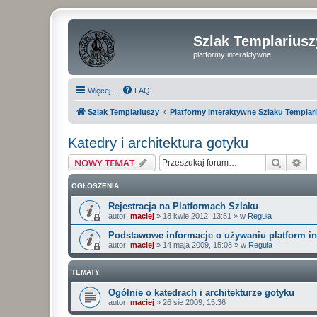
Szlak Templariusz
platformy interaktywne
Więcej…
FAQ
Szlak Templariuszy
Platformy interaktywne Szlaku Templar
Katedry i architektura gotyku
Szukaj
Wy
NOWY TEMAT
OGŁOSZENIA
Rejestracja na Platformach Szlaku
autor:
maciej
»
18 kwie 2012, 13:51
» w
Reguła
Podstawowe informacje o używaniu platform i
autor:
maciej
»
14 maja 2009, 15:08
» w
Reguła
TEMATY
Ogólnie o katedrach i architekturze gotyku
autor:
maciej
»
26 sie 2009, 15:36