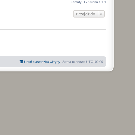
t
y
Tematy: 1 • Strona
1
z
1
t
n
s
n
i
Przejdź do
y
ł
p
o
s
o
t
n
y
Usuń ciasteczka witryny
Strefa czasowa
UTC+02:00