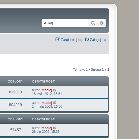
Szukaj
Wyszukiwanie z
Zarejestruj się
Zaloguj się
Tematy: 1 • Strona
1
z
1
ODSŁONY
OSTATNI POST
O
autor:
maciej
O
819013
s
18 kwie 2012, 13:51
t
d
a
O
autor:
maciej
O
804919
t
s
14 maja 2009, 15:08
s
n
t
i
d
a
ł
p
t
ODSŁONY
o
OSTATNI POST
s
n
s
o
i
t
O
autor:
maciej
ł
p
O
57457
s
26 sie 2009, 15:36
n
o
t
s
o
d
a