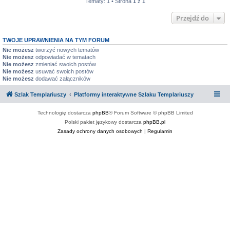
Tematy: 1 • Strona
1
z
1
Przejdź do
TWOJE UPRAWNIENIA NA TYM FORUM
Nie możesz
tworzyć nowych tematów
Nie możesz
odpowiadać w tematach
Nie możesz
zmieniać swoich postów
Nie możesz
usuwać swoich postów
Nie możesz
dodawać załączników
Szlak Templariuszy
Platformy interaktywne Szlaku Templariuszy
Technologię dostarcza
phpBB
® Forum Software © phpBB Limited
Polski pakiet językowy dostarcza
phpBB.pl
Zasady ochrony danych osobowych
|
Regulamin