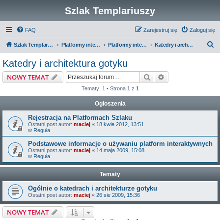
Szlak Templariuszy
FAQ
Zarejestruj się
Zaloguj się
S
Szlak Templariuszy
Platformy interaktywne Szlaku Templariuszy
Platformy interaktywne - Średniowiecze
Katedry i architektura gotyku
z
Katedry i architektura gotyku
u
Szukaj
Wyszukiwanie z
NOWY TEMAT
k
Tematy: 1 • Strona
1
z
1
a
Ogłoszenia
j
Rejestracja na Platformach Szlaku
Ostatni post autor:
maciej
«
18 kwie 2012, 13:51
w
Reguła
Podstawowe informacje o używaniu platform interaktywnych
Ostatni post autor:
maciej
«
14 maja 2009, 15:08
w
Reguła
Tematy
Ogólnie o katedrach i architekturze gotyku
Ostatni post autor:
maciej
«
26 sie 2009, 15:36
NOWY TEMAT