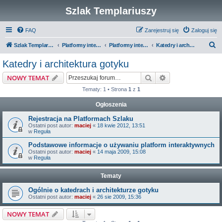
Szlak Templariuszy
FAQ
Zarejestruj się
Zaloguj się
S
Szlak Templariuszy
Platformy interaktywne Szlaku Templariuszy
Platformy interaktywne - Średniowiecze
Katedry i architektura gotyku
z
Katedry i architektura gotyku
u
Szukaj
Wyszukiwanie z
NOWY TEMAT
k
Tematy: 1 • Strona
1
z
1
a
Ogłoszenia
j
Rejestracja na Platformach Szlaku
Ostatni post autor:
maciej
«
18 kwie 2012, 13:51
w
Reguła
Podstawowe informacje o używaniu platform interaktywnych
Ostatni post autor:
maciej
«
14 maja 2009, 15:08
w
Reguła
Tematy
Ogólnie o katedrach i architekturze gotyku
Ostatni post autor:
maciej
«
26 sie 2009, 15:36
NOWY TEMAT