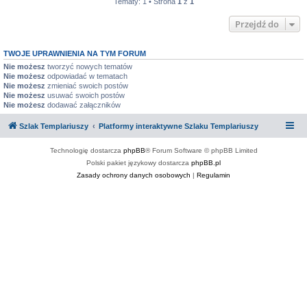
Tematy: 1 • Strona
1
z
1
Przejdź do
TWOJE UPRAWNIENIA NA TYM FORUM
Nie możesz
tworzyć nowych tematów
Nie możesz
odpowiadać w tematach
Nie możesz
zmieniać swoich postów
Nie możesz
usuwać swoich postów
Nie możesz
dodawać załączników
Szlak Templariuszy
Platformy interaktywne Szlaku Templariuszy
Technologię dostarcza
phpBB
® Forum Software © phpBB Limited
Polski pakiet językowy dostarcza
phpBB.pl
Zasady ochrony danych osobowych
|
Regulamin