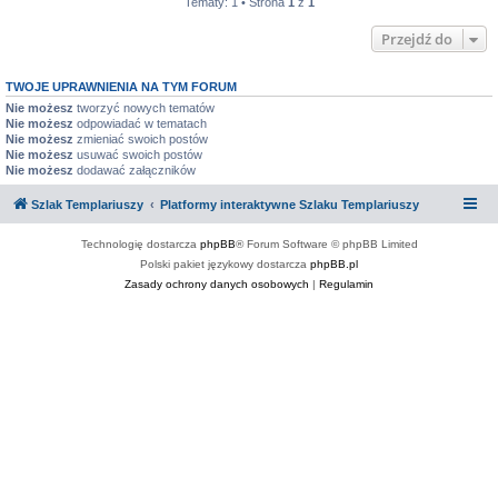
Tematy: 1 • Strona
1
z
1
Przejdź do
TWOJE UPRAWNIENIA NA TYM FORUM
Nie możesz
tworzyć nowych tematów
Nie możesz
odpowiadać w tematach
Nie możesz
zmieniać swoich postów
Nie możesz
usuwać swoich postów
Nie możesz
dodawać załączników
Szlak Templariuszy
Platformy interaktywne Szlaku Templariuszy
Technologię dostarcza
phpBB
® Forum Software © phpBB Limited
Polski pakiet językowy dostarcza
phpBB.pl
Zasady ochrony danych osobowych
|
Regulamin