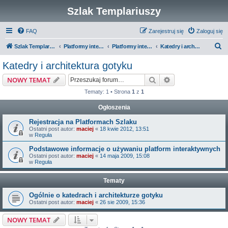
Szlak Templariuszy
FAQ
Zarejestruj się
Zaloguj się
S
Szlak Templariuszy
Platformy interaktywne Szlaku Templariuszy
Platformy interaktywne - Średniowiecze
Katedry i architektura gotyku
z
Katedry i architektura gotyku
u
Szukaj
Wyszukiwanie z
NOWY TEMAT
k
Tematy: 1 • Strona
1
z
1
a
Ogłoszenia
j
Rejestracja na Platformach Szlaku
Ostatni post autor:
maciej
«
18 kwie 2012, 13:51
w
Reguła
Podstawowe informacje o używaniu platform interaktywnych
Ostatni post autor:
maciej
«
14 maja 2009, 15:08
w
Reguła
Tematy
Ogólnie o katedrach i architekturze gotyku
Ostatni post autor:
maciej
«
26 sie 2009, 15:36
NOWY TEMAT