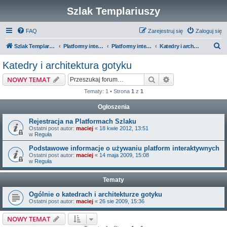
Szlak Templariuszy
FAQ
Zarejestruj się
Zaloguj się
S
Szlak Templariuszy
Platformy interaktywne Szlaku Templariuszy
Platformy interaktywne - Średniowiecze
Katedry i architektura gotyku
z
Katedry i architektura gotyku
u
Szukaj
Wyszukiwanie z
NOWY TEMAT
k
Tematy: 1 • Strona
1
z
1
a
Ogłoszenia
j
Rejestracja na Platformach Szlaku
Ostatni post autor:
maciej
«
18 kwie 2012, 13:51
w
Reguła
Podstawowe informacje o używaniu platform interaktywnych
Ostatni post autor:
maciej
«
14 maja 2009, 15:08
w
Reguła
Tematy
Ogólnie o katedrach i architekturze gotyku
Ostatni post autor:
maciej
«
26 sie 2009, 15:36
NOWY TEMAT