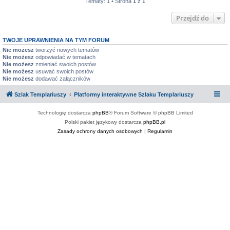
Tematy: 1 • Strona
1
z
1
Przejdź do
TWOJE UPRAWNIENIA NA TYM FORUM
Nie możesz
tworzyć nowych tematów
Nie możesz
odpowiadać w tematach
Nie możesz
zmieniać swoich postów
Nie możesz
usuwać swoich postów
Nie możesz
dodawać załączników
Szlak Templariuszy
Platformy interaktywne Szlaku Templariuszy
Technologię dostarcza
phpBB
® Forum Software © phpBB Limited
Polski pakiet językowy dostarcza
phpBB.pl
Zasady ochrony danych osobowych
|
Regulamin