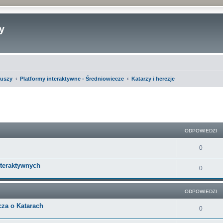
y
iuszy
Platformy interaktywne - Średniowiecze
Katarzy i herezje
szukiwanie zaawansowane
ODPOWIEDZI
O
0
d
nteraktywnych
O
0
p
d
o
ODPOWIEDZI
p
w
cza o Katarach
o
O
0
i
w
d