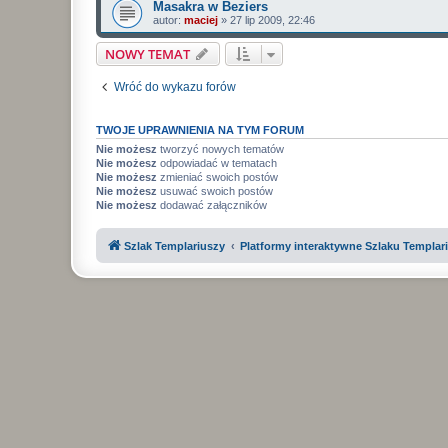
Masakra w Beziers
autor:
maciej
»
27 lip 2009, 22:46
NOWY TEMAT
Wróć do wykazu forów
TWOJE UPRAWNIENIA NA TYM FORUM
Nie możesz
tworzyć nowych tematów
Nie możesz
odpowiadać w tematach
Nie możesz
zmieniać swoich postów
Nie możesz
usuwać swoich postów
Nie możesz
dodawać załączników
Szlak Templariuszy
Platformy interaktywne Szlaku Templar