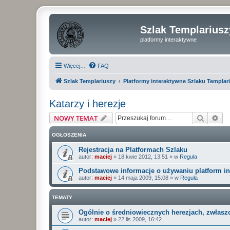
Szlak Templariusz
platformy interaktywne
Więcej…
FAQ
Szlak Templariuszy
Platformy interaktywne Szlaku Templar
Katarzy i herezje
Szukaj
Wy
NOWY TEMAT
OGŁOSZENIA
Rejestracja na Platformach Szlaku
autor:
maciej
»
18 kwie 2012, 13:51
» w
Reguła
Podstawowe informacje o używaniu platform i
autor:
maciej
»
14 maja 2009, 15:08
» w
Reguła
TEMATY
Ogólnie o średniowiecznych herezjach, zwłasz
autor:
maciej
»
22 lis 2009, 16:42