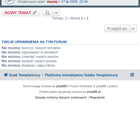
Ostatni post autor:
maciej
«
27 lip 2009, 22:46
NOWY TEMAT
Tematy: 2 • Strona
1
z
1
Przejdź do
TWOJE UPRAWNIENIA NA TYM FORUM
Nie możesz
tworzyć nowych tematów
Nie możesz
odpowiadać w tematach
Nie możesz
zmieniać swoich postów
Nie możesz
usuwać swoich postów
Nie możesz
dodawać załączników
Szlak Templariuszy
Platformy interaktywne Szlaku Templariuszy
Technologię dostarcza
phpBB
® Forum Software © phpBB Limited
Polski pakiet językowy dostarcza
phpBB.pl
Zasady ochrony danych osobowych
|
Regulamin