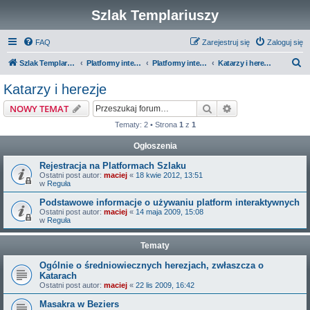
Szlak Templariuszy
FAQ
Zarejestruj się
Zaloguj się
S
Szlak Templariuszy
Platformy interaktywne Szlaku Templariuszy
Platformy interaktywne - Średniowiecze
Katarzy i herezje
z
Katarzy i herezje
u
Szukaj
Wyszukiwanie z
NOWY TEMAT
k
Tematy: 2 • Strona
1
z
1
a
Ogłoszenia
j
Rejestracja na Platformach Szlaku
Ostatni post autor:
maciej
«
18 kwie 2012, 13:51
w
Reguła
Podstawowe informacje o używaniu platform interaktywnych
Ostatni post autor:
maciej
«
14 maja 2009, 15:08
w
Reguła
Tematy
Ogólnie o średniowiecznych herezjach, zwłaszcza o
Katarach
Ostatni post autor:
maciej
«
22 lis 2009, 16:42
Masakra w Beziers