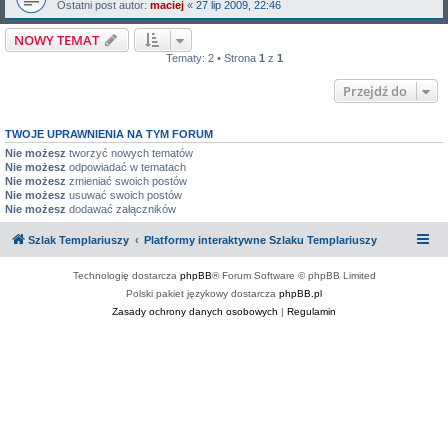
Ostatni post autor:
maciej
«
27 lip 2009, 22:46
NOWY TEMAT
Tematy: 2 • Strona
1
z
1
Przejdź do
TWOJE UPRAWNIENIA NA TYM FORUM
Nie możesz
tworzyć nowych tematów
Nie możesz
odpowiadać w tematach
Nie możesz
zmieniać swoich postów
Nie możesz
usuwać swoich postów
Nie możesz
dodawać załączników
Szlak Templariuszy
Platformy interaktywne Szlaku Templariuszy
Technologię dostarcza
phpBB
® Forum Software © phpBB Limited
Polski pakiet językowy dostarcza
phpBB.pl
Zasady ochrony danych osobowych
|
Regulamin