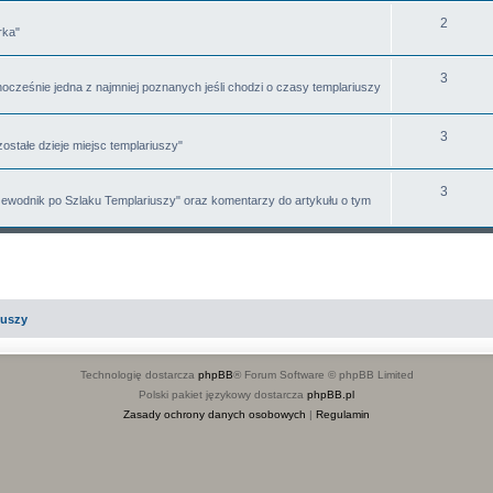
T
2
m
t
rka"
e
a
y
T
3
m
t
ocześnie jedna z najmniej poznanych jeśli chodzi o czasy templariuszy
e
a
y
m
T
3
t
ostałe dzieje miejsc templariuszy"
a
e
y
T
3
t
m
rzewodnik po Szlaku Templariuszy" oraz komentarzy do artykułu o tym
e
y
a
m
t
a
y
t
iuszy
y
Technologię dostarcza
phpBB
® Forum Software © phpBB Limited
Polski pakiet językowy dostarcza
phpBB.pl
Zasady ochrony danych osobowych
|
Regulamin