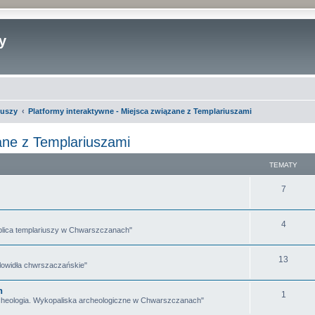
y
iuszy
Platformy interaktywne - Miejsca związane z Templariuszami
ane z Templariuszami
TEMATY
T
7
e
T
4
m
aplica templariuszy w Chwarszczanach"
e
a
T
13
m
t
alowidła chwrszaczańskie"
e
a
y
h
T
1
m
t
Archeologia. Wykopaliska archeologiczne w Chwarszczanach"
e
a
y