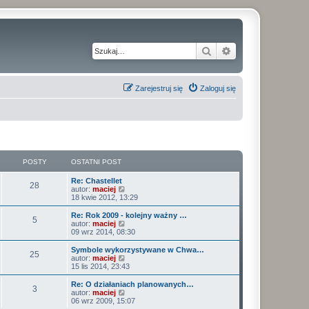
Szukaj
Wyszukiwanie z
Zarejestruj się
Zaloguj się
POSTY
OSTATNI POST
O
Re: Chastellet
P
28
s
W
autor:
maciej
t
y
18 kwie 2012, 13:29
o
a
ś
t
w
O
Re: Rok 2009 - kolejny ważny …
P
5
s
n
i
s
W
autor:
maciej
i
e
t
y
09 wrz 2014, 08:30
o
t
p
t
a
ś
o
l
t
w
O
Symbole wykorzystywane w Chwa…
P
25
s
s
n
y
n
i
s
W
autor:
maciej
t
a
i
e
t
y
15 lis 2014, 23:43
o
j
t
p
t
a
ś
n
o
l
t
w
O
Re: O działaniach planowanych…
P
o
3
s
s
n
y
n
i
s
W
autor:
maciej
w
t
a
i
e
t
y
06 wrz 2009, 15:07
s
o
j
t
p
t
a
ś