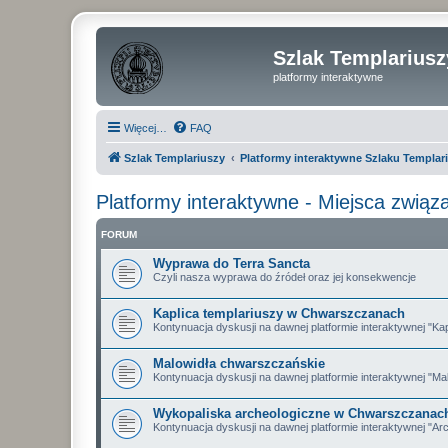
Szlak Templariusz
platformy interaktywne
Więcej…
FAQ
Szlak Templariuszy
Platformy interaktywne Szlaku Templar
Platformy interaktywne - Miejsca związ
FORUM
Wyprawa do Terra Sancta
Czyli nasza wyprawa do źródeł oraz jej konsekwencje
Kaplica templariuszy w Chwarszczanach
Kontynuacja dyskusji na dawnej platformie interaktywnej "K
Malowidła chwarszczańskie
Kontynuacja dyskusji na dawnej platformie interaktywnej "M
Wykopaliska archeologiczne w Chwarszczanac
Kontynuacja dyskusji na dawnej platformie interaktywnej "