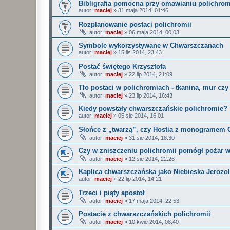
Bibligrafia pomocna przy omawianiu polichrom
autor:
maciej
»
31 maja 2014, 01:46
Rozplanowanie postaci polichromii
autor:
maciej
»
06 maja 2014, 00:03
Symbole wykorzystywane w Chwarszczanach
autor:
maciej
»
15 lis 2014, 23:43
Postać świętego Krzysztofa
autor:
maciej
»
22 lip 2014, 21:09
Tło postaci w polichromiach - tkanina, mur czy
autor:
maciej
»
23 lip 2014, 16:43
Kiedy powstały chwarszczańskie polichromie?
autor:
maciej
»
05 sie 2014, 16:01
Słońce z „twarzą”, czy Hostia z monogramem 
autor:
maciej
»
31 sie 2014, 18:30
Czy w zniszczeniu polichromii pomógł pożar w
autor:
maciej
»
12 sie 2014, 22:26
Kaplica chwarszczańska jako Niebieska Jerozo
autor:
maciej
»
22 lip 2014, 14:21
Trzeci i piąty apostoł
autor:
maciej
»
17 maja 2014, 22:53
Postacie z chwarszczańskich polichromii
autor:
maciej
»
10 kwie 2014, 08:40