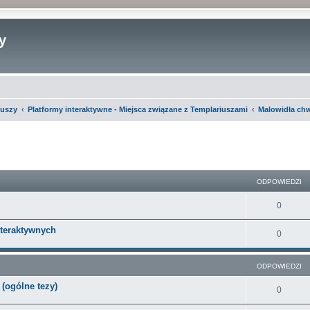
y
iuszy
Platformy interaktywne - Miejsca związane z Templariuszami
Malowidła ch
szukiwanie zaawansowane
ODPOWIEDZI
O
0
d
nteraktywnych
O
0
p
d
o
ODPOWIEDZI
p
w
(ogólne tezy)
o
O
0
i
w
d