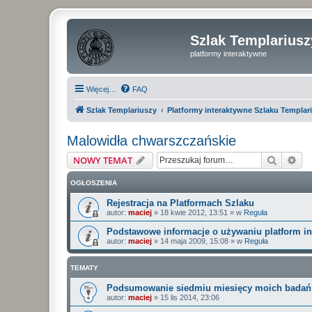
Szlak Templariusz
platformy interaktywne
Więcej…
FAQ
Szlak Templariuszy
Platformy interaktywne Szlaku Templar
Malowidła chwarszczańskie
Szukaj
Wy
NOWY TEMAT
OGŁOSZENIA
Rejestracja na Platformach Szlaku
autor:
maciej
»
18 kwie 2012, 13:51
» w
Reguła
Podstawowe informacje o używaniu platform i
autor:
maciej
»
14 maja 2009, 15:08
» w
Reguła
TEMATY
Podsumowanie siedmiu miesięcy moich badań 
autor:
maciej
»
15 lis 2014, 23:06