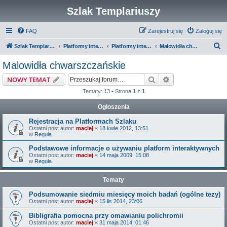
Szlak Templariuszy
FAQ
Zarejestruj się
Zaloguj się
S
Szlak Templariuszy
Platformy interaktywne Szlaku Templariuszy
Platformy interaktywne - Miejsca związane z Templariuszami
Malowidła chwarszczańskie
z
Malowidła chwarszczańskie
u
Szukaj
Wyszukiwanie z
NOWY TEMAT
k
Tematy: 13 • Strona
1
z
1
a
Ogłoszenia
j
Rejestracja na Platformach Szlaku
Ostatni post autor:
maciej
«
18 kwie 2012, 13:51
w
Reguła
Podstawowe informacje o używaniu platform interaktywnych
Ostatni post autor:
maciej
«
14 maja 2009, 15:08
w
Reguła
Tematy
Podsumowanie siedmiu miesięcy moich badań (ogólne tezy)
Ostatni post autor:
maciej
«
15 lis 2014, 23:06
Bibligrafia pomocna przy omawianiu polichromii
Ostatni post autor:
maciej
«
31 maja 2014, 01:46