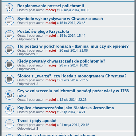
Rozplanowanie postaci polichromii
Ostatni post autor:
maciej
«
06 maja 2014, 00:03
Symbole wykorzystywane w Chwarszczanach
Ostatni post autor:
maciej
«
15 lis 2014, 23:43
Postać świętego Krzysztofa
Ostatni post autor:
maciej
«
15 lis 2014, 15:44
Odpowiedzi:
1
Tło postaci w polichromiach - tkanina, mur czy sklepienie?
Ostatni post autor:
maciej
«
20 paź 2014, 21:08
Odpowiedzi:
3
Kiedy powstały chwarszczańskie polichromie?
Ostatni post autor:
maciej
«
28 wrz 2014, 18:02
Odpowiedzi:
2
Słońce z „twarzą”, czy Hostia z monogramem Chrystusa?
Ostatni post autor:
maciej
«
02 wrz 2014, 23:15
Odpowiedzi:
2
Czy w zniszczeniu polichromii pomógł pożar wieży w 1758
roku
Ostatni post autor:
maciej
«
12 sie 2014, 22:26
Kaplica chwarszczańska jako Niebieska Jerozolima
Ostatni post autor:
maciej
«
22 lip 2014, 14:21
Trzeci i piąty apostoł
Ostatni post autor:
maciej
«
24 maja 2014, 20:15
Odpowiedzi:
1
Postacie z chwarszczańskich polichromii