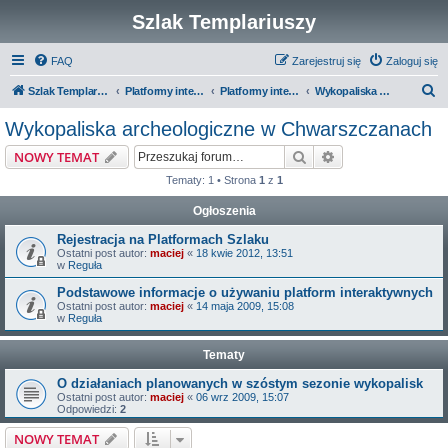
Szlak Templariuszy
FAQ
Zarejestruj się
Zaloguj się
S
Szlak Templariuszy
Platformy interaktywne Szlaku Templariuszy
Platformy interaktywne - Miejsca związane z Templariuszami
Wykopaliska archeologiczne w Chwarszczanach
z
Wykopaliska archeologiczne w Chwarszczanach
u
Szukaj
Wyszukiwanie z
NOWY TEMAT
k
Tematy: 1 • Strona
1
z
1
a
Ogłoszenia
j
Rejestracja na Platformach Szlaku
Ostatni post autor:
maciej
«
18 kwie 2012, 13:51
w
Reguła
Podstawowe informacje o używaniu platform interaktywnych
Ostatni post autor:
maciej
«
14 maja 2009, 15:08
w
Reguła
Tematy
O działaniach planowanych w szóstym sezonie wykopalisk
Ostatni post autor:
maciej
«
06 wrz 2009, 15:07
Odpowiedzi:
2
NOWY TEMAT