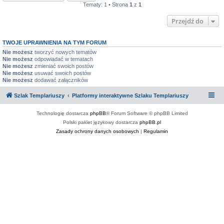
Tematy: 1 • Strona
1
z
1
Przejdź do
TWOJE UPRAWNIENIA NA TYM FORUM
Nie możesz
tworzyć nowych tematów
Nie możesz
odpowiadać w tematach
Nie możesz
zmieniać swoich postów
Nie możesz
usuwać swoich postów
Nie możesz
dodawać załączników
Szlak Templariuszy
Platformy interaktywne Szlaku Templariuszy
Technologię dostarcza
phpBB
® Forum Software © phpBB Limited
Polski pakiet językowy dostarcza
phpBB.pl
Zasady ochrony danych osobowych
|
Regulamin