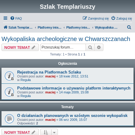
Szlak Templariuszy
FAQ
Zarejestruj się
Zaloguj się
S
Szlak Templariuszy
Platformy interaktywne Szlaku Templariuszy
Platformy interaktywne - Miejsca związane z Templariuszami
Wykopaliska archeologiczne w Chwarszczanach
z
Wykopaliska archeologiczne w Chwarszczanach
u
Szukaj
Wyszukiwanie z
NOWY TEMAT
k
Tematy: 1 • Strona
1
z
1
a
Ogłoszenia
j
Rejestracja na Platformach Szlaku
Ostatni post autor:
maciej
«
18 kwie 2012, 13:51
w
Reguła
Podstawowe informacje o używaniu platform interaktywnych
Ostatni post autor:
maciej
«
14 maja 2009, 15:08
w
Reguła
Tematy
O działaniach planowanych w szóstym sezonie wykopalisk
Ostatni post autor:
maciej
«
06 wrz 2009, 15:07
Odpowiedzi:
2
NOWY TEMAT