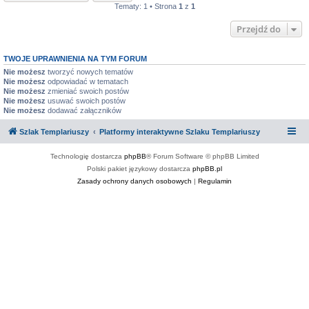
Tematy: 1 • Strona
1
z
1
Przejdź do
TWOJE UPRAWNIENIA NA TYM FORUM
Nie możesz
tworzyć nowych tematów
Nie możesz
odpowiadać w tematach
Nie możesz
zmieniać swoich postów
Nie możesz
usuwać swoich postów
Nie możesz
dodawać załączników
Szlak Templariuszy
Platformy interaktywne Szlaku Templariuszy
Technologię dostarcza
phpBB
® Forum Software © phpBB Limited
Polski pakiet językowy dostarcza
phpBB.pl
Zasady ochrony danych osobowych
|
Regulamin