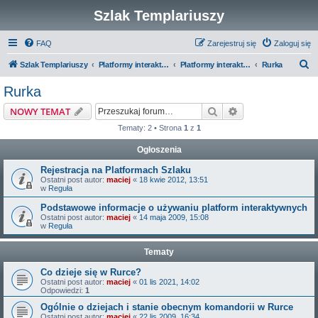
Szlak Templariuszy
FAQ
Zarejestruj się
Zaloguj się
S
Szlak Templariuszy
Platformy interaktywne Szlaku Templariuszy
Platformy interaktywne - Miejsca związane z Templariuszami
Rurka
z
Rurka
u
Szukaj
Wyszukiwanie z
NOWY TEMAT
k
Tematy: 2 • Strona
1
z
1
a
Ogłoszenia
j
Rejestracja na Platformach Szlaku
Ostatni post autor:
maciej
«
18 kwie 2012, 13:51
w
Reguła
Podstawowe informacje o używaniu platform interaktywnych
Ostatni post autor:
maciej
«
14 maja 2009, 15:08
w
Reguła
Tematy
Co dzieje się w Rurce?
Ostatni post autor:
maciej
«
01 lis 2021, 14:02
Odpowiedzi:
1
Ogólnie o dziejach i stanie obecnym komandorii w Rurce
Ostatni post autor:
maciej
«
22 lis 2009, 16:34