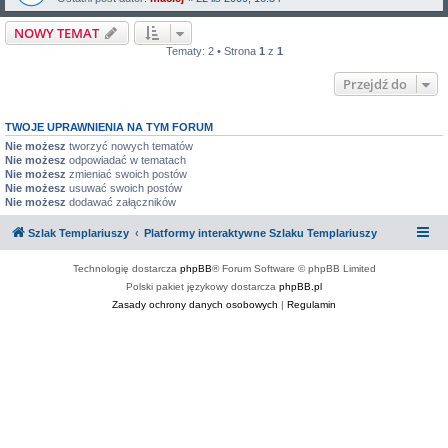
NOWY TEMAT
Tematy: 2 • Strona
1
z
1
Przejdź do
TWOJE UPRAWNIENIA NA TYM FORUM
Nie możesz
tworzyć nowych tematów
Nie możesz
odpowiadać w tematach
Nie możesz
zmieniać swoich postów
Nie możesz
usuwać swoich postów
Nie możesz
dodawać załączników
Szlak Templariuszy
Platformy interaktywne Szlaku Templariuszy
Technologię dostarcza
phpBB
® Forum Software © phpBB Limited
Polski pakiet językowy dostarcza
phpBB.pl
Zasady ochrony danych osobowych
|
Regulamin