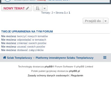
NOWY TEMAT
Tematy: 2 • Strona
1
z
1
Przejdź do
TWOJE UPRAWNIENIA NA TYM FORUM
Nie możesz
tworzyć nowych tematów
Nie możesz
odpowiadać w tematach
Nie możesz
zmieniać swoich postów
Nie możesz
usuwać swoich postów
Nie możesz
dodawać załączników
Szlak Templariuszy
Platformy interaktywne Szlaku Templariuszy
Technologię dostarcza
phpBB
® Forum Software © phpBB Limited
Polski pakiet językowy dostarcza
phpBB.pl
Zasady ochrony danych osobowych
|
Regulamin