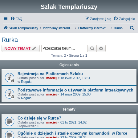
Szlak Templariuszy
FAQ
Zarejestruj się
Zaloguj się
S
Szlak Templariuszy
Platformy interaktywne Szlaku Templariuszy
Platformy interaktywne - Miejsca związane z Templariuszami
Rurka
z
Rurka
u
Szukaj
Wyszukiwanie z
NOWY TEMAT
k
Tematy: 2 • Strona
1
z
1
a
Ogłoszenia
j
Rejestracja na Platformach Szlaku
Ostatni post autor:
maciej
«
18 kwie 2012, 13:51
w
Reguła
Podstawowe informacje o używaniu platform interaktywnych
Ostatni post autor:
maciej
«
14 maja 2009, 15:08
w
Reguła
Tematy
Co dzieje się w Rurce?
Ostatni post autor:
maciej
«
01 lis 2021, 14:02
Odpowiedzi:
1
Ogólnie o dziejach i stanie obecnym komandorii w Rurce
Ostatni post autor:
maciej
«
22 lis 2009, 16:34