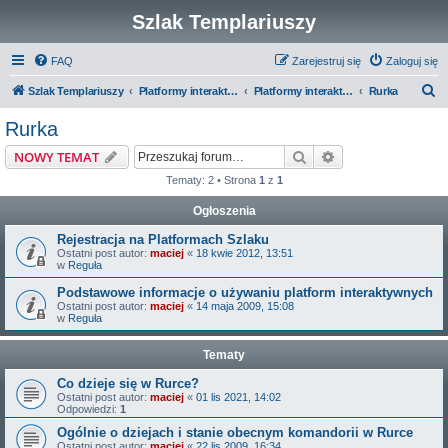
Szlak Templariuszy
FAQ
Zarejestruj się
Zaloguj się
S
Szlak Templariuszy
Platformy interaktywne Szlaku Templariuszy
Platformy interaktywne - Miejsca związane z Templariuszami
Rurka
z
Rurka
u
Szukaj
Wyszukiwanie z
NOWY TEMAT
k
Tematy: 2 • Strona
1
z
1
a
Ogłoszenia
j
Rejestracja na Platformach Szlaku
Ostatni post autor:
maciej
«
18 kwie 2012, 13:51
w
Reguła
Podstawowe informacje o używaniu platform interaktywnych
Ostatni post autor:
maciej
«
14 maja 2009, 15:08
w
Reguła
Tematy
Co dzieje się w Rurce?
Ostatni post autor:
maciej
«
01 lis 2021, 14:02
Odpowiedzi:
1
Ogólnie o dziejach i stanie obecnym komandorii w Rurce
Ostatni post autor:
maciej
«
22 lis 2009, 16:34