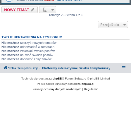
NOWY TEMAT
Tematy: 2 • Strona
1
z
1
Przejdź do
TWOJE UPRAWNIENIA NA TYM FORUM
Nie możesz
tworzyć nowych tematów
Nie możesz
odpowiadać w tematach
Nie możesz
zmieniać swoich postów
Nie możesz
usuwać swoich postów
Nie możesz
dodawać załączników
Szlak Templariuszy
Platformy interaktywne Szlaku Templariuszy
Technologię dostarcza
phpBB
® Forum Software © phpBB Limited
Polski pakiet językowy dostarcza
phpBB.pl
Zasady ochrony danych osobowych
|
Regulamin