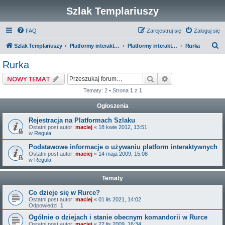
Szlak Templariuszy
FAQ
Zarejestruj się
Zaloguj się
S
Szlak Templariuszy
Platformy interaktywne Szlaku Templariuszy
Platformy interaktywne - Miejsca związane z Templariuszami
Rurka
z
Rurka
u
Szukaj
Wyszukiwanie z
NOWY TEMAT
k
Tematy: 2 • Strona
1
z
1
a
Ogłoszenia
j
Rejestracja na Platformach Szlaku
Ostatni post autor:
maciej
«
18 kwie 2012, 13:51
w
Reguła
Podstawowe informacje o używaniu platform interaktywnych
Ostatni post autor:
maciej
«
14 maja 2009, 15:08
w
Reguła
Tematy
Co dzieje się w Rurce?
Ostatni post autor:
maciej
«
01 lis 2021, 14:02
Odpowiedzi:
1
Ogólnie o dziejach i stanie obecnym komandorii w Rurce
Ostatni post autor:
maciej
«
22 lis 2009, 16:34