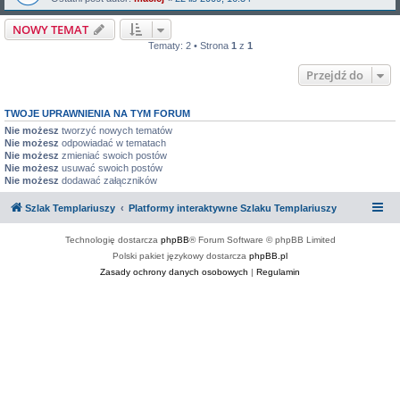
NOWY TEMAT
Tematy: 2 • Strona
1
z
1
Przejdź do
TWOJE UPRAWNIENIA NA TYM FORUM
Nie możesz
tworzyć nowych tematów
Nie możesz
odpowiadać w tematach
Nie możesz
zmieniać swoich postów
Nie możesz
usuwać swoich postów
Nie możesz
dodawać załączników
Szlak Templariuszy
Platformy interaktywne Szlaku Templariuszy
Technologię dostarcza
phpBB
® Forum Software © phpBB Limited
Polski pakiet językowy dostarcza
phpBB.pl
Zasady ochrony danych osobowych
|
Regulamin