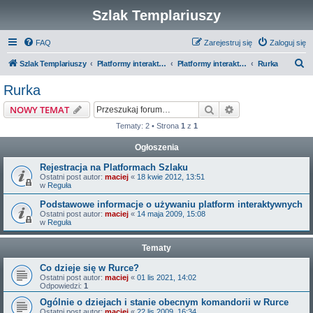
Szlak Templariuszy
FAQ
Zarejestruj się
Zaloguj się
S
Szlak Templariuszy
Platformy interaktywne Szlaku Templariuszy
Platformy interaktywne - Miejsca związane z Templariuszami
Rurka
z
Rurka
u
Szukaj
Wyszukiwanie z
NOWY TEMAT
k
Tematy: 2 • Strona
1
z
1
a
Ogłoszenia
j
Rejestracja na Platformach Szlaku
Ostatni post autor:
maciej
«
18 kwie 2012, 13:51
w
Reguła
Podstawowe informacje o używaniu platform interaktywnych
Ostatni post autor:
maciej
«
14 maja 2009, 15:08
w
Reguła
Tematy
Co dzieje się w Rurce?
Ostatni post autor:
maciej
«
01 lis 2021, 14:02
Odpowiedzi:
1
Ogólnie o dziejach i stanie obecnym komandorii w Rurce
Ostatni post autor:
maciej
«
22 lis 2009, 16:34