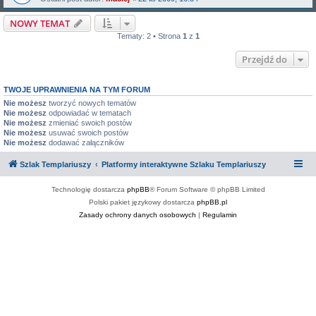
NOWY TEMAT
Tematy: 2 • Strona
1
z
1
Przejdź do
TWOJE UPRAWNIENIA NA TYM FORUM
Nie możesz
tworzyć nowych tematów
Nie możesz
odpowiadać w tematach
Nie możesz
zmieniać swoich postów
Nie możesz
usuwać swoich postów
Nie możesz
dodawać załączników
Szlak Templariuszy
Platformy interaktywne Szlaku Templariuszy
Technologię dostarcza
phpBB
® Forum Software © phpBB Limited
Polski pakiet językowy dostarcza
phpBB.pl
Zasady ochrony danych osobowych
|
Regulamin