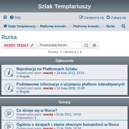
Szlak Templariuszy
FAQ
Zarejestruj się
Zaloguj się
S
Szlak Templariuszy
Platformy interaktywne Szlaku Templariuszy
Platformy interaktywne - Miejsca związane z Templariuszami
Rurka
z
Rurka
u
Szukaj
Wyszukiwanie z
NOWY TEMAT
k
Tematy: 2 • Strona
1
z
1
a
Ogłoszenia
j
Rejestracja na Platformach Szlaku
Ostatni post autor:
maciej
«
18 kwie 2012, 13:51
w
Reguła
Podstawowe informacje o używaniu platform interaktywnych
Ostatni post autor:
maciej
«
14 maja 2009, 15:08
w
Reguła
Tematy
Co dzieje się w Rurce?
Ostatni post autor:
maciej
«
01 lis 2021, 14:02
Odpowiedzi:
1
Ogólnie o dziejach i stanie obecnym komandorii w Rurce
Ostatni post autor:
maciej
«
22 lis 2009, 16:34