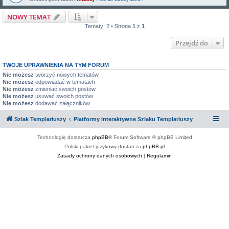
NOWY TEMAT
Tematy: 2 • Strona
1
z
1
Przejdź do
TWOJE UPRAWNIENIA NA TYM FORUM
Nie możesz
tworzyć nowych tematów
Nie możesz
odpowiadać w tematach
Nie możesz
zmieniać swoich postów
Nie możesz
usuwać swoich postów
Nie możesz
dodawać załączników
Szlak Templariuszy
Platformy interaktywne Szlaku Templariuszy
Technologię dostarcza
phpBB
® Forum Software © phpBB Limited
Polski pakiet językowy dostarcza
phpBB.pl
Zasady ochrony danych osobowych
|
Regulamin