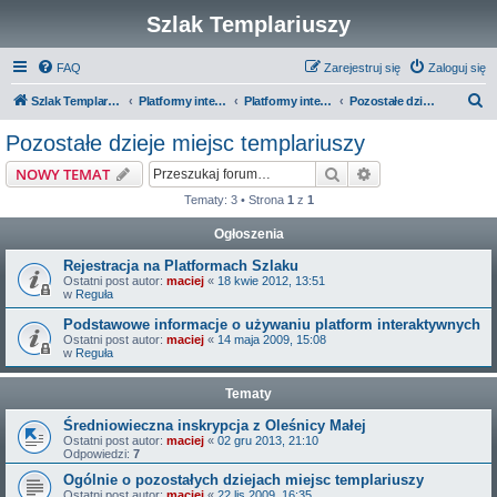
Szlak Templariuszy
FAQ
Zarejestruj się
Zaloguj się
S
Szlak Templariuszy
Platformy interaktywne Szlaku Templariuszy
Platformy interaktywne - Miejsca związane z Templariuszami
Pozostałe dzieje miejsc templariuszy
z
Pozostałe dzieje miejsc templariuszy
u
Szukaj
Wyszukiwanie z
NOWY TEMAT
k
Tematy: 3 • Strona
1
z
1
a
Ogłoszenia
j
Rejestracja na Platformach Szlaku
Ostatni post autor:
maciej
«
18 kwie 2012, 13:51
w
Reguła
Podstawowe informacje o używaniu platform interaktywnych
Ostatni post autor:
maciej
«
14 maja 2009, 15:08
w
Reguła
Tematy
Średniowieczna inskrypcja z Oleśnicy Małej
Ostatni post autor:
maciej
«
02 gru 2013, 21:10
Odpowiedzi:
7
Ogólnie o pozostałych dziejach miejsc templariuszy
Ostatni post autor:
maciej
«
22 lis 2009, 16:35