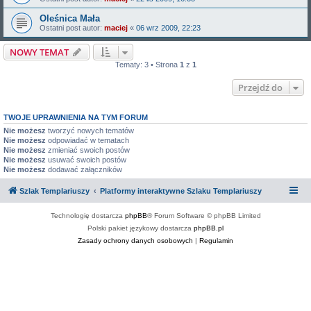
Oleśnica Mała
Ostatni post autor:
maciej
«
06 wrz 2009, 22:23
NOWY TEMAT
Tematy: 3 • Strona
1
z
1
Przejdź do
TWOJE UPRAWNIENIA NA TYM FORUM
Nie możesz
tworzyć nowych tematów
Nie możesz
odpowiadać w tematach
Nie możesz
zmieniać swoich postów
Nie możesz
usuwać swoich postów
Nie możesz
dodawać załączników
Szlak Templariuszy
Platformy interaktywne Szlaku Templariuszy
Technologię dostarcza
phpBB
® Forum Software © phpBB Limited
Polski pakiet językowy dostarcza
phpBB.pl
Zasady ochrony danych osobowych
|
Regulamin