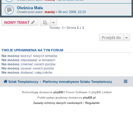
Oleśnica Mała
Ostatni post autor:
maciej
«
06 wrz 2009, 22:23
NOWY TEMAT
Tematy: 3 • Strona
1
z
1
Przejdź do
TWOJE UPRAWNIENIA NA TYM FORUM
Nie możesz
tworzyć nowych tematów
Nie możesz
odpowiadać w tematach
Nie możesz
zmieniać swoich postów
Nie możesz
usuwać swoich postów
Nie możesz
dodawać załączników
Szlak Templariuszy
Platformy interaktywne Szlaku Templariuszy
Technologię dostarcza
phpBB
® Forum Software © phpBB Limited
Polski pakiet językowy dostarcza
phpBB.pl
Zasady ochrony danych osobowych
|
Regulamin