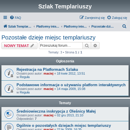
Szlak Templariuszy
FAQ
Zarejestruj się
Zaloguj się
S
Szlak Templariuszy
Platformy interaktywne Szlaku Templariuszy
Platformy interaktywne - Miejsca związane z Templariuszami
Pozostałe dzieje miejsc templariuszy
z
Pozostałe dzieje miejsc templariuszy
u
Szukaj
Wyszukiwanie z
NOWY TEMAT
k
Tematy: 3 • Strona
1
z
1
a
Ogłoszenia
j
Rejestracja na Platformach Szlaku
Ostatni post autor:
maciej
«
18 kwie 2012, 13:51
w
Reguła
Podstawowe informacje o używaniu platform interaktywnych
Ostatni post autor:
maciej
«
14 maja 2009, 15:08
w
Reguła
Tematy
Średniowieczna inskrypcja z Oleśnicy Małej
Ostatni post autor:
maciej
«
02 gru 2013, 21:10
Odpowiedzi:
7
Ogólnie o pozostałych dziejach miejsc templariuszy
Ostatni post autor:
maciej
«
22 lis 2009, 16:35