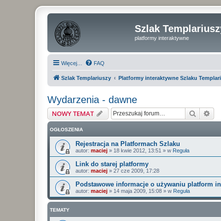
Szlak Templariusz
platformy interaktywne
Więcej…
FAQ
Szlak Templariuszy
Platformy interaktywne Szlaku Templar
Wydarzenia - dawne
Szukaj
Wy
NOWY TEMAT
OGŁOSZENIA
Rejestracja na Platformach Szlaku
autor:
maciej
»
18 kwie 2012, 13:51
» w
Reguła
Link do starej platformy
autor:
maciej
»
27 cze 2009, 17:28
Podstawowe informacje o używaniu platform i
autor:
maciej
»
14 maja 2009, 15:08
» w
Reguła
TEMATY