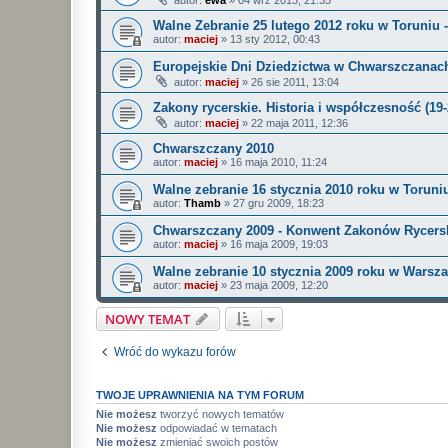
autor:
ewa
»
04 wrz 2013, 21:35
Walne Zebranie 25 lutego 2012 roku w Toruniu 
autor:
maciej
»
13 sty 2012, 00:43
Europejskie Dni Dziedzictwa w Chwarszczanach 
autor:
maciej
»
26 sie 2011, 13:04
Zakony rycerskie. Historia i współczesność (19
autor:
maciej
»
22 maja 2011, 12:36
Chwarszczany 2010
autor:
maciej
»
16 maja 2010, 11:24
Walne zebranie 16 stycznia 2010 roku w Toruni
autor:
Thamb
»
27 gru 2009, 18:23
Chwarszczany 2009 - Konwent Zakonów Rycers
autor:
maciej
»
16 maja 2009, 19:03
Walne zebranie 10 stycznia 2009 roku w Warsz
autor:
maciej
»
23 maja 2009, 12:20
NOWY TEMAT
Wróć do wykazu forów
TWOJE UPRAWNIENIA NA TYM FORUM
Nie możesz
tworzyć nowych tematów
Nie możesz
odpowiadać w tematach
Nie możesz
zmieniać swoich postów