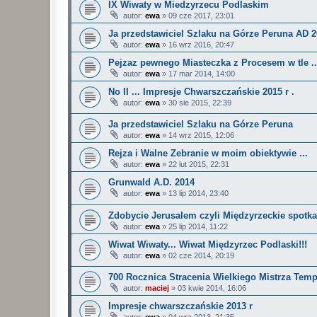
IX Wiwaty w Miedzyrzecu Podlaskim
autor:
ewa
»
09 cze 2017, 23:01
Ja przedstawiciel Szlaku na Górze Peruna AD 20
autor:
ewa
»
16 wrz 2016, 20:47
Pejzaz pewnego Miasteczka z Procesem w tle ..
autor:
ewa
»
17 mar 2014, 14:00
No II ... Impresje Chwarszczańskie 2015 r .
autor:
ewa
»
30 sie 2015, 22:39
Ja przedstawiciel Szlaku na Górze Peruna
autor:
ewa
»
14 wrz 2015, 12:06
Rejza i Walne Zebranie w moim obiektywie ...
autor:
ewa
»
22 lut 2015, 22:31
Grunwald A.D. 2014
autor:
ewa
»
13 lip 2014, 23:40
Zdobycie Jerusalem czyli Międzyrzeckie spotkan
autor:
ewa
»
25 lip 2014, 11:22
Wiwat Wiwaty... Wiwat Międzyrzec Podlaski!!!
autor:
ewa
»
02 cze 2014, 20:19
700 Rocznica Stracenia Wielkiego Mistrza Temp
autor:
maciej
»
03 kwie 2014, 16:06
Impresje chwarszczańskie 2013 r