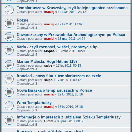
Odpowiedzi:
1
Templariusze w Kruszwicy, czyli kolejne granice przełamane
Ostatni post autor:
maciej
«
11 kwie 2012, 23:12
Różne
Ostatni post autor:
maciej
«
17 lis 2011, 17:02
Odpowiedzi:
1
Chwarszczany w Przewodniku Archeologicznym po Polsce
Ostatni post autor:
maciej
«
13 mar 2011, 14:24
Varia - czyli różności, wieści, propozycje itp.
Ostatni post autor:
Mopas
«
13 mar 2011, 10:21
Odpowiedzi:
4
Marian Małecki, Rogi Hittinu 1187
Ostatni post autor:
salps
«
17 lut 2011, 00:13
Odpowiedzi:
1
Ironclad - nowy film z templariuszem na czele
Ostatni post autor:
salps
«
17 lut 2011, 00:12
Odpowiedzi:
1
Nowa książka o templariuszach w Polsce
Ostatni post autor:
maciej
«
12 lut 2011, 20:16
Wina Templariuszy
Ostatni post autor:
maciej
«
16 lis 2010, 08:18
Odpowiedzi:
1
Informacje o Imprezach z udzialem Szlaku Templariuszy
Ostatni post autor:
Hiram
«
08 paź 2010, 00:58
Odpowiedzi:
5
Prasówka - czyli o Szlaku w mediach