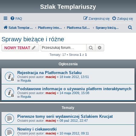
Szlak Templariuszy
FAQ
Zarejestruj się
Zaloguj się
S
Szlak Templariuszy
Platformy interaktywne Szlaku Templariuszy
Platforma Szlak Templariuszy
Sprawy bieżące i różne
z
Sprawy bieżące i różne
u
Szukaj
Wyszukiwanie z
NOWY TEMAT
k
Tematy: 17 • Strona
1
z
1
a
Ogłoszenia
j
Rejestracja na Platformach Szlaku
Ostatni post autor:
maciej
«
18 kwie 2012, 13:51
w
Reguła
Podstawowe informacje o używaniu platform interaktywnych
Ostatni post autor:
maciej
«
14 maja 2009, 15:08
w
Reguła
Tematy
Pierwsze tomy serii wydawniczej Szlakiem Krucjat
Ostatni post autor:
maciej
«
08 paź 2012, 22:47
Nowiny i ciekawostki
Ostatni post autor:
maciej
«
10 maja 2012, 09:11