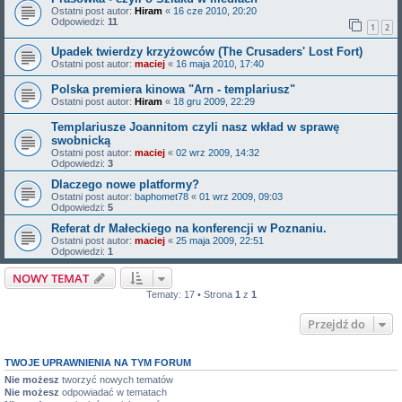
Ostatni post autor:
Hiram
«
16 cze 2010, 20:20
Odpowiedzi:
11
1
2
Upadek twierdzy krzyżowców (The Crusaders' Lost Fort)
Ostatni post autor:
maciej
«
16 maja 2010, 17:40
Polska premiera kinowa "Arn - templariusz"
Ostatni post autor:
Hiram
«
18 gru 2009, 22:29
Templariusze Joannitom czyli nasz wkład w sprawę
swobnicką
Ostatni post autor:
maciej
«
02 wrz 2009, 14:32
Odpowiedzi:
3
Dlaczego nowe platformy?
Ostatni post autor:
baphomet78
«
01 wrz 2009, 09:03
Odpowiedzi:
5
Referat dr Małeckiego na konferencji w Poznaniu.
Ostatni post autor:
maciej
«
25 maja 2009, 22:51
Odpowiedzi:
1
NOWY TEMAT
Tematy: 17 • Strona
1
z
1
Przejdź do
TWOJE UPRAWNIENIA NA TYM FORUM
Nie możesz
tworzyć nowych tematów
Nie możesz
odpowiadać w tematach