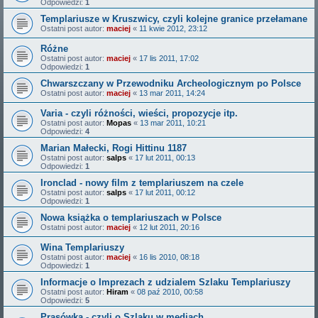
Odpowiedzi:
1
Templariusze w Kruszwicy, czyli kolejne granice przełamane
Ostatni post autor:
maciej
«
11 kwie 2012, 23:12
Różne
Ostatni post autor:
maciej
«
17 lis 2011, 17:02
Odpowiedzi:
1
Chwarszczany w Przewodniku Archeologicznym po Polsce
Ostatni post autor:
maciej
«
13 mar 2011, 14:24
Varia - czyli różności, wieści, propozycje itp.
Ostatni post autor:
Mopas
«
13 mar 2011, 10:21
Odpowiedzi:
4
Marian Małecki, Rogi Hittinu 1187
Ostatni post autor:
salps
«
17 lut 2011, 00:13
Odpowiedzi:
1
Ironclad - nowy film z templariuszem na czele
Ostatni post autor:
salps
«
17 lut 2011, 00:12
Odpowiedzi:
1
Nowa książka o templariuszach w Polsce
Ostatni post autor:
maciej
«
12 lut 2011, 20:16
Wina Templariuszy
Ostatni post autor:
maciej
«
16 lis 2010, 08:18
Odpowiedzi:
1
Informacje o Imprezach z udzialem Szlaku Templariuszy
Ostatni post autor:
Hiram
«
08 paź 2010, 00:58
Odpowiedzi:
5
Prasówka - czyli o Szlaku w mediach