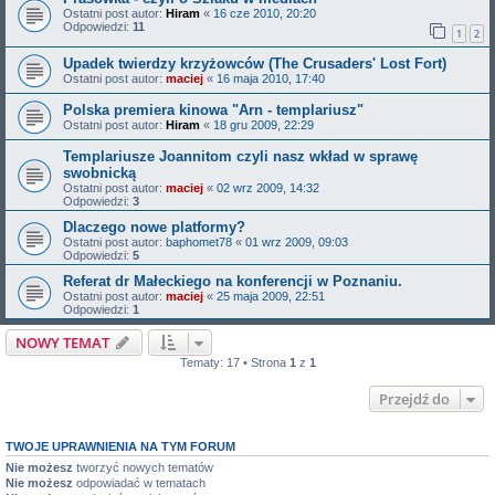
Ostatni post autor:
Hiram
«
16 cze 2010, 20:20
Odpowiedzi:
11
1
2
Upadek twierdzy krzyżowców (The Crusaders' Lost Fort)
Ostatni post autor:
maciej
«
16 maja 2010, 17:40
Polska premiera kinowa "Arn - templariusz"
Ostatni post autor:
Hiram
«
18 gru 2009, 22:29
Templariusze Joannitom czyli nasz wkład w sprawę
swobnicką
Ostatni post autor:
maciej
«
02 wrz 2009, 14:32
Odpowiedzi:
3
Dlaczego nowe platformy?
Ostatni post autor:
baphomet78
«
01 wrz 2009, 09:03
Odpowiedzi:
5
Referat dr Małeckiego na konferencji w Poznaniu.
Ostatni post autor:
maciej
«
25 maja 2009, 22:51
Odpowiedzi:
1
NOWY TEMAT
Tematy: 17 • Strona
1
z
1
Przejdź do
TWOJE UPRAWNIENIA NA TYM FORUM
Nie możesz
tworzyć nowych tematów
Nie możesz
odpowiadać w tematach