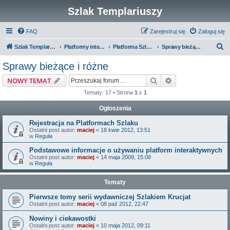
Szlak Templariuszy
FAQ
Zarejestruj się
Zaloguj się
S
Szlak Templariuszy
Platformy interaktywne Szlaku Templariuszy
Platforma Szlak Templariuszy
Sprawy bieżące i różne
z
Sprawy bieżące i różne
u
Szukaj
Wyszukiwanie z
NOWY TEMAT
k
Tematy: 17 • Strona
1
z
1
a
Ogłoszenia
j
Rejestracja na Platformach Szlaku
Ostatni post autor:
maciej
«
18 kwie 2012, 13:51
w
Reguła
Podstawowe informacje o używaniu platform interaktywnych
Ostatni post autor:
maciej
«
14 maja 2009, 15:08
w
Reguła
Tematy
Pierwsze tomy serii wydawniczej Szlakiem Krucjat
Ostatni post autor:
maciej
«
08 paź 2012, 22:47
Nowiny i ciekawostki
Ostatni post autor:
maciej
«
10 maja 2012, 09:11