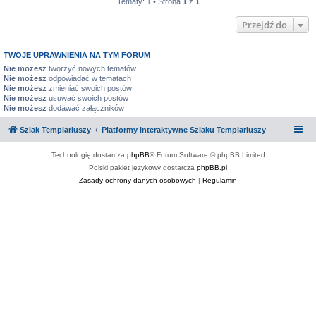
Tematy: 1 • Strona
1
z
1
Przejdź do
TWOJE UPRAWNIENIA NA TYM FORUM
Nie możesz
tworzyć nowych tematów
Nie możesz
odpowiadać w tematach
Nie możesz
zmieniać swoich postów
Nie możesz
usuwać swoich postów
Nie możesz
dodawać załączników
Szlak Templariuszy
Platformy interaktywne Szlaku Templariuszy
Technologię dostarcza
phpBB
® Forum Software © phpBB Limited
Polski pakiet językowy dostarcza
phpBB.pl
Zasady ochrony danych osobowych
|
Regulamin