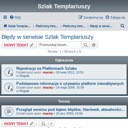
Szlak Templariuszy
FAQ
Zarejestruj się
Zaloguj się
S
Szlak Templariuszy
Platformy interaktywne Szlaku Templariuszy
Platformy interaktywne - Inne
Błędy w serwisie Szlak Templariuszy
z
Błędy w serwisie Szlak Templariuszy
u
Szukaj
Wyszukiwanie z
NOWY TEMAT
k
Tematy: 1 • Strona
1
z
1
a
Ogłoszenia
j
Rejestracja na Platformach Szlaku
Ostatni post autor:
maciej
«
18 kwie 2012, 13:51
w
Reguła
Podstawowe informacje o używaniu platform interaktywnych
Ostatni post autor:
maciej
«
14 maja 2009, 15:08
w
Reguła
Tematy
Przegląd serwisu pod kątem błędów, literówek, aktualności...
Ostatni post autor:
maciej
«
20 wrz 2009, 23:06
NOWY TEMAT