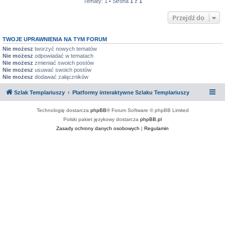
Tematy: 1 • Strona
1
z
1
Przejdź do
TWOJE UPRAWNIENIA NA TYM FORUM
Nie możesz
tworzyć nowych tematów
Nie możesz
odpowiadać w tematach
Nie możesz
zmieniać swoich postów
Nie możesz
usuwać swoich postów
Nie możesz
dodawać załączników
Szlak Templariuszy
Platformy interaktywne Szlaku Templariuszy
Technologię dostarcza
phpBB
® Forum Software © phpBB Limited
Polski pakiet językowy dostarcza
phpBB.pl
Zasady ochrony danych osobowych
|
Regulamin