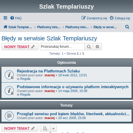
Szlak Templariuszy
FAQ
Zarejestruj się
Zaloguj się
S
Szlak Templariuszy
Platformy interaktywne Szlaku Templariuszy
Platformy interaktywne - Inne
Błędy w serwisie Szlak Templariuszy
z
Błędy w serwisie Szlak Templariuszy
u
Szukaj
Wyszukiwanie z
NOWY TEMAT
k
Tematy: 1 • Strona
1
z
1
a
Ogłoszenia
j
Rejestracja na Platformach Szlaku
Ostatni post autor:
maciej
«
18 kwie 2012, 13:51
w
Reguła
Podstawowe informacje o używaniu platform interaktywnych
Ostatni post autor:
maciej
«
14 maja 2009, 15:08
w
Reguła
Tematy
Przegląd serwisu pod kątem błędów, literówek, aktualności...
Ostatni post autor:
maciej
«
20 wrz 2009, 23:06
NOWY TEMAT