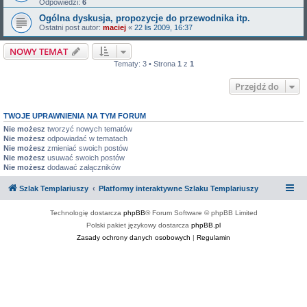
Odpowiedzi:
6
Ogólna dyskusja, propozycje do przewodnika itp.
Ostatni post autor:
maciej
«
22 lis 2009, 16:37
NOWY TEMAT
Tematy: 3 • Strona
1
z
1
Przejdź do
TWOJE UPRAWNIENIA NA TYM FORUM
Nie możesz
tworzyć nowych tematów
Nie możesz
odpowiadać w tematach
Nie możesz
zmieniać swoich postów
Nie możesz
usuwać swoich postów
Nie możesz
dodawać załączników
Szlak Templariuszy
Platformy interaktywne Szlaku Templariuszy
Technologię dostarcza
phpBB
® Forum Software © phpBB Limited
Polski pakiet językowy dostarcza
phpBB.pl
Zasady ochrony danych osobowych
|
Regulamin