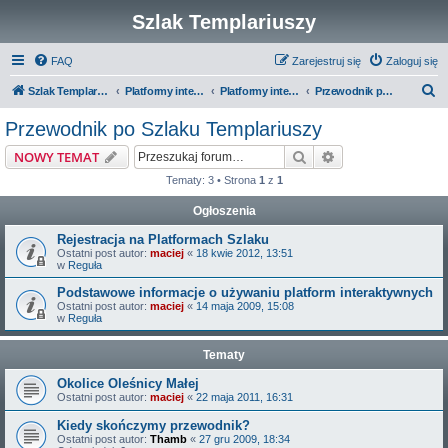
Szlak Templariuszy
FAQ
Zarejestruj się
Zaloguj się
S
Szlak Templariuszy
Platformy interaktywne Szlaku Templariuszy
Platformy interaktywne - Miejsca związane z Templariuszami
Przewodnik po Szlaku Templariuszy
z
Przewodnik po Szlaku Templariuszy
u
Szukaj
Wyszukiwanie z
NOWY TEMAT
k
Tematy: 3 • Strona
1
z
1
a
Ogłoszenia
j
Rejestracja na Platformach Szlaku
Ostatni post autor:
maciej
«
18 kwie 2012, 13:51
w
Reguła
Podstawowe informacje o używaniu platform interaktywnych
Ostatni post autor:
maciej
«
14 maja 2009, 15:08
w
Reguła
Tematy
Okolice Oleśnicy Małej
Ostatni post autor:
maciej
«
22 maja 2011, 16:31
Kiedy skończymy przewodnik?
Ostatni post autor:
Thamb
«
27 gru 2009, 18:34