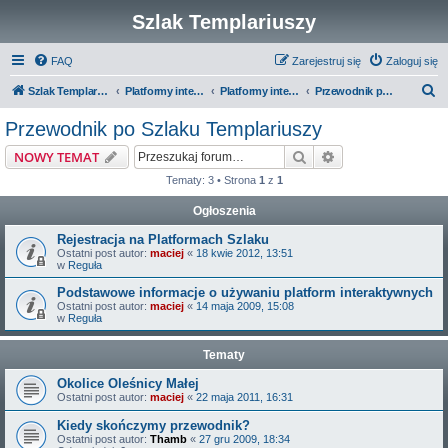
Szlak Templariuszy
FAQ
Zarejestruj się
Zaloguj się
S
Szlak Templariuszy
Platformy interaktywne Szlaku Templariuszy
Platformy interaktywne - Miejsca związane z Templariuszami
Przewodnik po Szlaku Templariuszy
z
Przewodnik po Szlaku Templariuszy
u
Szukaj
Wyszukiwanie z
NOWY TEMAT
k
Tematy: 3 • Strona
1
z
1
a
Ogłoszenia
j
Rejestracja na Platformach Szlaku
Ostatni post autor:
maciej
«
18 kwie 2012, 13:51
w
Reguła
Podstawowe informacje o używaniu platform interaktywnych
Ostatni post autor:
maciej
«
14 maja 2009, 15:08
w
Reguła
Tematy
Okolice Oleśnicy Małej
Ostatni post autor:
maciej
«
22 maja 2011, 16:31
Kiedy skończymy przewodnik?
Ostatni post autor:
Thamb
«
27 gru 2009, 18:34